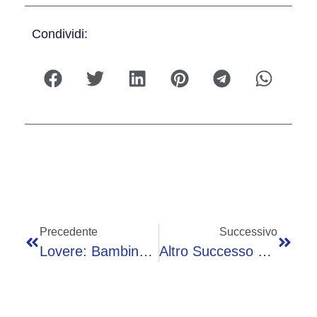
Condividi:
Precedente
Successivo
Lovere: Bambino Di 10 Anni Si Fa Male A Calcio. Trasportato Al Civile Di Brescia
Altro Successo Per Giuseppe Villani: La Sua Pizza È Tra Le Migliori D’Italia