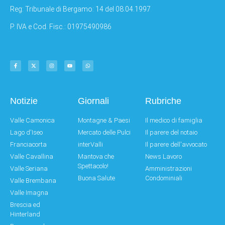
Reg: Tribunale di Bergamo: 14 del 08.04.1997
P. IVA e Cod. Fisc.: 01975490986
Notizie
Giornali
Rubriche
Valle Camonica
Montagne & Paesi
Il medico di famiglia
Lago d'Iseo
Mercato delle Pulci
Il parere del notaio
Franciacorta
interValli
Il parere dell'avvocato
Valle Cavallina
Mantova che
News Lavoro
Spettacolo!
Valle Seriana
Amministrazioni
Buona Salute
Condominiali
Valle Brembana
Valle Imagna
Brescia ed
Hinterland