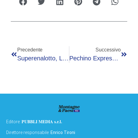
Precedente
Successivo
Superenalotto, La Combinazione Vincente Di Oggi 14 Maggio
Pechino Express, Vince La Coppia De ‘I Raccomnadati’: Il Trionfo Di Chanel Totti E Filippo Laurino
PUBBLI MEDIA s.r.l.
Editore:
Direttore responsabile:
Enrico Tironi