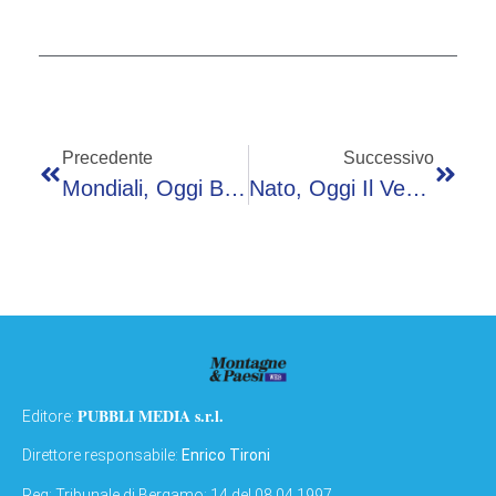
Precedente
Successivo
Mondiali, Oggi Bosnia-Qatar: Orario, Probabili Formazioni E Dove Vederla In Tv
Nato, Oggi Il Vertice E5 A Berlino In Vista Del Summit Di Ankara
PUBBLI MEDIA s.r.l.
Editore:
Direttore responsabile:
Enrico Tironi
Reg: Tribunale di Bergamo: 14 del 08.04.1997