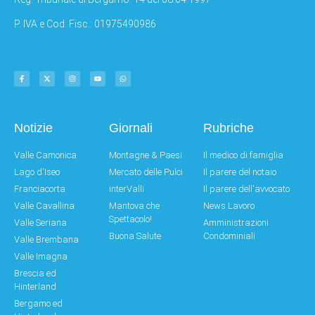
P. IVA e Cod. Fisc.: 01975490986
Notizie
Giornali
Rubriche
Valle Camonica
Montagne & Paesi
Il medico di famiglia
Lago d'Iseo
Mercato delle Pulci
Il parere del notaio
Franciacorta
interValli
Il parere dell'avvocato
Valle Cavallina
Mantova che
News Lavoro
Spettacolo!
Valle Seriana
Amministrazioni
Buona Salute
Condominiali
Valle Brembana
Valle Imagna
Brescia ed
Hinterland
Bergamo ed