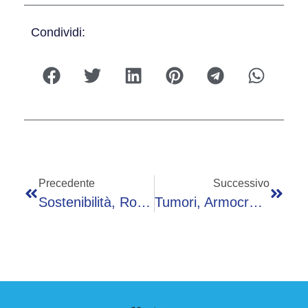
Condividi:
Precedente
Successivo
Sostenibilità, Romenti (Iulm): “Cultura Sostenibilità Nostra Prerogativa Da Tempo”
Tumori, Armocromia Per Il Benessere Psicologico Delle Pazienti