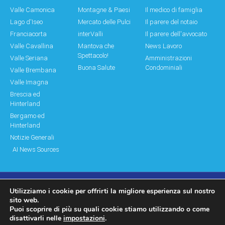
Valle Camonica
Montagne & Paesi
Il medico di famiglia
Lago d'Iseo
Mercato delle Pulci
Il parere del notaio
Franciacorta
interValli
Il parere dell'avvocato
Valle Cavallina
Mantova che
News Lavoro
Spettacolo!
Valle Seriana
Amministrazioni
Buona Salute
Condominiali
Valle Brembana
Valle Imagna
Brescia ed
Hinterland
Bergamo ed
Hinterland
Notizie Generali
AI News Sources
Utilizziamo i cookie per offrirti la migliore esperienza sul nostro
© Copyright 2011 – 2026 Montagne & Paesi
sito web.
Puoi scoprire di più su quali cookie stiamo utilizzando o come
Log In|Log Out
Privacy Policy
disattivarli nelle
impostazioni
.