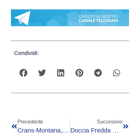
Condividi:
Precedente
Successivo
Crans-Montana, Indagato Anche Il Sindaco
Doccia Fredda Deficit, Mancano Quasi 2 Miliardi Per Stop Procedura: L’incognita Eurostat