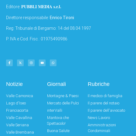
PUBBLI MEDIA s.r.l.
Editore:
Direttore responsabile:
Enrico Tironi
Reg: Tribunale di Bergamo: 14 del 08.04.1997
P. IVA e Cod. Fisc.: 01975490986
Notizie
Giornali
Rubriche
Valle Camonica
Montagne & Paesi
Il medico di famiglia
Lago d'Iseo
Mercato delle Pulci
Il parere del notaio
Franciacorta
interValli
Il parere dell'avvocato
Valle Cavallina
Mantova che
News Lavoro
Spettacolo!
Valle Seriana
Amministrazioni
Buona Salute
Condominiali
Valle Brembana