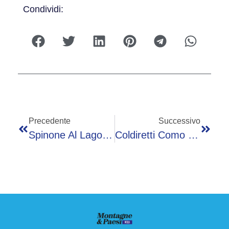
Condividi:
Precedente
Successivo
Spinone Al Lago Celebra Il Patrono Con La 61^ Sagra Del Pesce E La Cena Del Santo Pescatore Per Il Restauro Della Parrocchia
Coldiretti Como Lecco: Assemblea A Erba Approva I Bilanci E Definisce Le Sfide Future