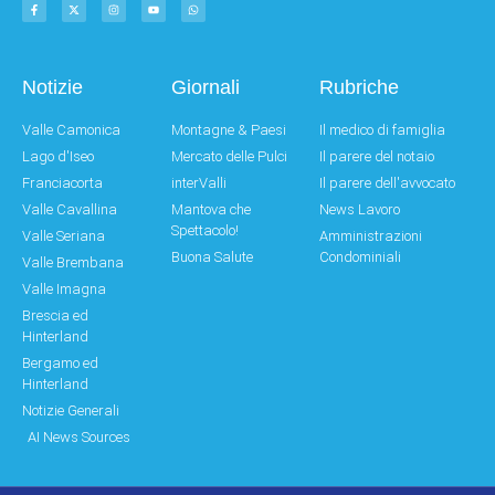
Notizie
Giornali
Rubriche
Valle Camonica
Montagne & Paesi
Il medico di famiglia
Lago d'Iseo
Mercato delle Pulci
Il parere del notaio
Franciacorta
interValli
Il parere dell'avvocato
Valle Cavallina
Mantova che
News Lavoro
Spettacolo!
Valle Seriana
Amministrazioni
Buona Salute
Condominiali
Valle Brembana
Valle Imagna
Brescia ed
Hinterland
Bergamo ed
Hinterland
Notizie Generali
AI News Sources