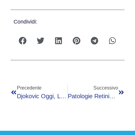
Condividi:
Precedente
Successivo
Djokovic Oggi, Live Al Roland Garros 2025 Contro McDonald. La Diretta
Patologie Retiniche, Ema Raccomanda Aflibercept 8 Mg Fino A Ogni 6 Mesi