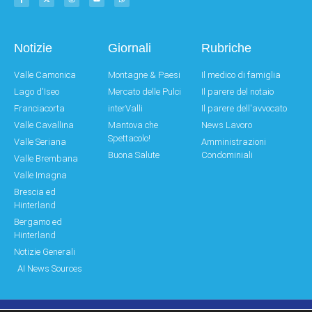
Notizie
Giornali
Rubriche
Valle Camonica
Montagne & Paesi
Il medico di famiglia
Lago d'Iseo
Mercato delle Pulci
Il parere del notaio
Franciacorta
interValli
Il parere dell'avvocato
Valle Cavallina
Mantova che
News Lavoro
Spettacolo!
Valle Seriana
Amministrazioni
Buona Salute
Condominiali
Valle Brembana
Valle Imagna
Brescia ed
Hinterland
Bergamo ed
Hinterland
Notizie Generali
AI News Sources