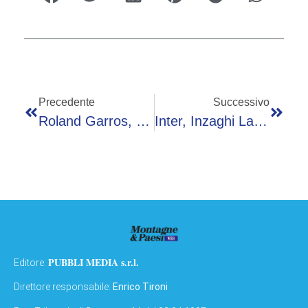
Precedente
Successivo
Roland Garros, Musetti Calcia Pallina E Tiafoe Fa ‘la Spia’: Azzurro Ammonito
Inter, Inzaghi Lascia La Panchina: Va All’Al-Hilal
PUBBLI MEDIA s.r.l.
Editore:
Direttore responsabile:
Enrico Tironi