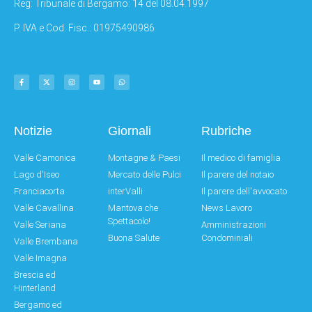
Reg: Tribunale di Bergamo: 14 del 08.04.1997
P. IVA e Cod. Fisc.: 01975490986
Notizie
Giornali
Rubriche
Valle Camonica
Montagne & Paesi
Il medico di famiglia
Lago d'Iseo
Mercato delle Pulci
Il parere del notaio
Franciacorta
interValli
Il parere dell'avvocato
Valle Cavallina
Mantova che
News Lavoro
Spettacolo!
Valle Seriana
Amministrazioni
Buona Salute
Condominiali
Valle Brembana
Valle Imagna
Brescia ed
Hinterland
Bergamo ed