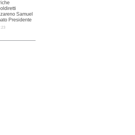
riche
ldiretti
zareno Samuel
ato Presidente
:23