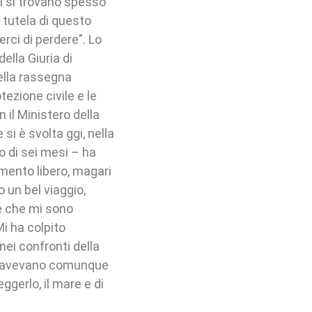
i si trovano spesso
a tutela di questo
i di perdere". Lo
ella Giuria di
ella rassegna
ezione civile e le
 il Ministero della
si è svolta ggi, nella
o di sei mesi – ha
mento libero, magari
o un bel viaggio,
e che mi sono
i ha colpito
i nei confronti della
che avevano comunque
ggerlo, il mare e di