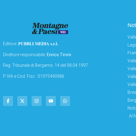
Not
Vall
PUBBLI MEDIA s.r.l.
Editore:
Lago
Fran
Direttore responsabile:
Enrico Tironi
Vall
Reg: Tribunale di Bergamo: 14 del 08.04.1997
Vall
P. IVA e Cod. Fisc.: 01975490986
Vall
Vall
Bres
Berg
Noti
AI 