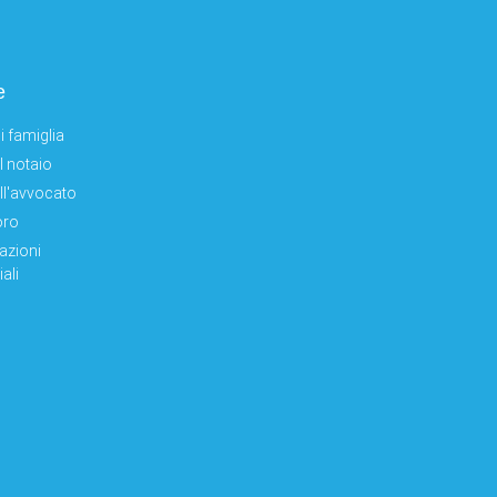
e
i famiglia
el notaio
ell'avvocato
oro
azioni
ali