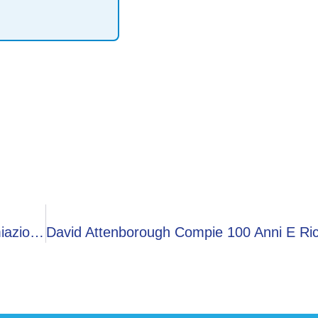
‘Pagine D’aMare’, A Pisa La Cerimonia Di Premiazione