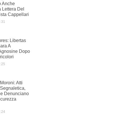
to Anche
a Lettera Del
sta Cappellari
:31
res: Libertas
Gara A
Agnosine Dopo
icolori
:25
oroni: Atti
 Segnaletica,
e Denunciano
icurezza
:24