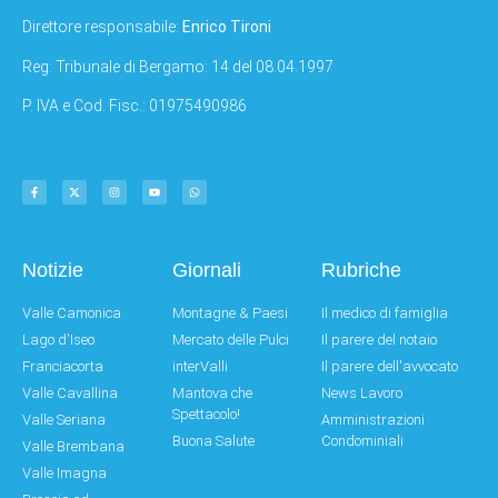
Direttore responsabile:
Enrico Tironi
Reg: Tribunale di Bergamo: 14 del 08.04.1997
P. IVA e Cod. Fisc.: 01975490986
Notizie
Giornali
Rubriche
Valle Camonica
Montagne & Paesi
Il medico di famiglia
Lago d'Iseo
Mercato delle Pulci
Il parere del notaio
Franciacorta
interValli
Il parere dell'avvocato
Valle Cavallina
Mantova che
News Lavoro
Spettacolo!
Valle Seriana
Amministrazioni
Buona Salute
Condominiali
Valle Brembana
Valle Imagna