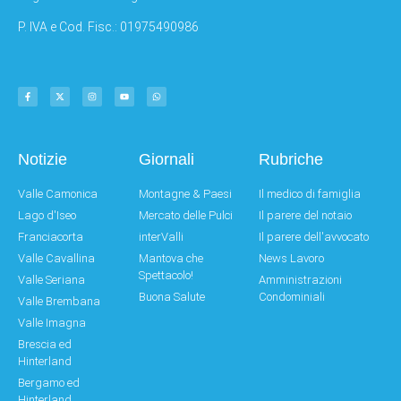
P. IVA e Cod. Fisc.: 01975490986
Notizie
Giornali
Rubriche
Valle Camonica
Montagne & Paesi
Il medico di famiglia
Lago d'Iseo
Mercato delle Pulci
Il parere del notaio
Franciacorta
interValli
Il parere dell'avvocato
Valle Cavallina
Mantova che
News Lavoro
Spettacolo!
Valle Seriana
Amministrazioni
Buona Salute
Condominiali
Valle Brembana
Valle Imagna
Brescia ed
Hinterland
Bergamo ed
Hinterland