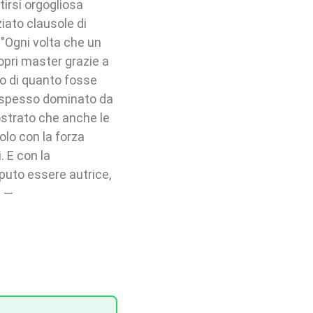
tirsi orgogliosa
iato clausole di
. "Ogni volta che un
ropri master grazie a
to di quanto fosse
e spesso dominato da
ostrato che anche le
lo con la forza
. E con la
puto essere autrice,
) —