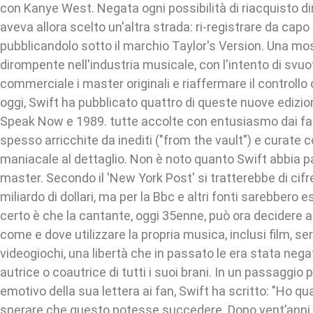
con Kanye West. Negata ogni possibilità di riacquisto di
aveva allora scelto un'altra strada: ri-registrare da cap
pubblicandolo sotto il marchio Taylor's Version. Una mo
dirompente nell'industria musicale, con l'intento di svuo
commerciale i master originali e riaffermare il controllo 
oggi, Swift ha pubblicato quattro di queste nuove edizion
Speak Now e 1989. tutte accolte con entusiasmo dai fan 
spesso arricchite da inediti ("from the vault") e curate 
maniacale al dettaglio. Non è noto quanto Swift abbia pa
master. Secondo il 'New York Post' si tratterebbe di cifre t
miliardo di dollari, ma per la Bbc e altri fonti sarebbero 
certo è che la cantante, oggi 35enne, può ora decider
come e dove utilizzare la propria musica, inclusi film, ser
videogiochi, una libertà che in passato le era stata neg
autrice o coautrice di tutti i suoi brani. In un passaggio
emotivo della sua lettera ai fan, Swift ha scritto: "Ho q
sperare che questo potesse succedere. Dopo vent’anni i