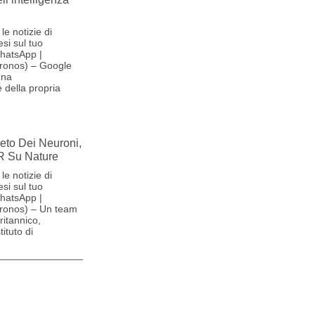
le notizie di
si sul tuo
hatsApp |
ronos) – Google
una
 della propria
reto Dei Neuroni,
R Su Nature
le notizie di
si sul tuo
hatsApp |
ronos) – Un team
britannico,
ituto di