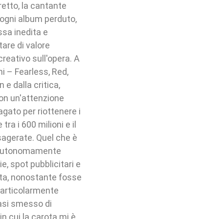
retto, la cantante
o ogni album perduto,
ssa inedita e
tare di valore
creativo sull'opera. A
i – Fearless, Red,
e dalla critica,
con un'attenzione
gato per riottenere i
ra i 600 milioni e il
esagerate. Quel che è
e autonomamente
ie, spot pubblicitari e
ata, nonostante fosse
 particolarmente
uasi smesso di
n cui la carota mi è