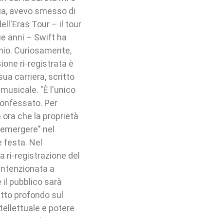
ia, avevo smesso di
ll'Eras Tour – il tour
due anni – Swift ha
chio. Curiosamente,
ione ri-registrata è
sua carriera, scritto
 musicale. "È l'unico
confessato. Per
ora che la proprietà
iemergere" nel
 festa. Nel
 ri-registrazione del
 intenzionata a
e il pubblico sarà
atto profondo sul
ntellettuale e potere