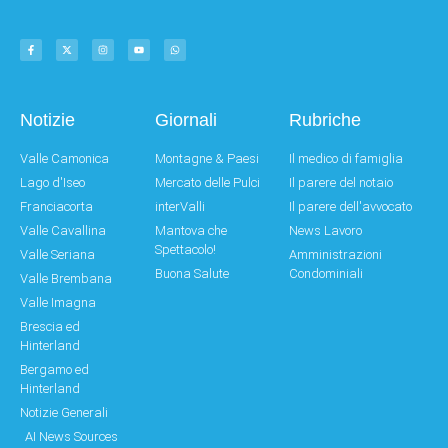
Notizie
Giornali
Rubriche
Valle Camonica
Montagne & Paesi
Il medico di famiglia
Lago d'Iseo
Mercato delle Pulci
Il parere del notaio
Franciacorta
interValli
Il parere dell'avvocato
Valle Cavallina
Mantova che
News Lavoro
Spettacolo!
Valle Seriana
Amministrazioni
Buona Salute
Condominiali
Valle Brembana
Valle Imagna
Brescia ed
Hinterland
Bergamo ed
Hinterland
Notizie Generali
AI News Sources