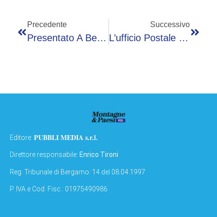
Precedente
Successivo
Presentato A Bergamo Il Nuovo Volume Del Museo Delle Storie Con Garibaldi, Oggetti E Storie Dei Volontari Della Città Dei Mille
L’ufficio Postale Di Ponte Di Legno Riapre Domani, 16 Maggio, In Versione Polis Con Servizi Della Pubblica Amministrazione
PUBBLI MEDIA s.r.l.
Editore:
Direttore responsabile:
Enrico Tironi
Reg: Tribunale di Bergamo: 14 del 08.04.1997
P. IVA e Cod. Fisc.: 01975490986