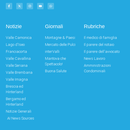
Notizie
Giornali
Rubriche
Valle Camonica
Montagne & Paesi
Il medico di famiglia
Lago d'Iseo
Mercato delle Pulci
Il parere del notaio
Franciacorta
interValli
Il parere dell'avvocato
Valle Cavallina
Mantova che
News Lavoro
Spettacolo!
Valle Seriana
Amministrazioni
Buona Salute
Condominiali
Valle Brembana
Valle Imagna
Brescia ed
Hinterland
Bergamo ed
Hinterland
Notizie Generali
AI News Sources