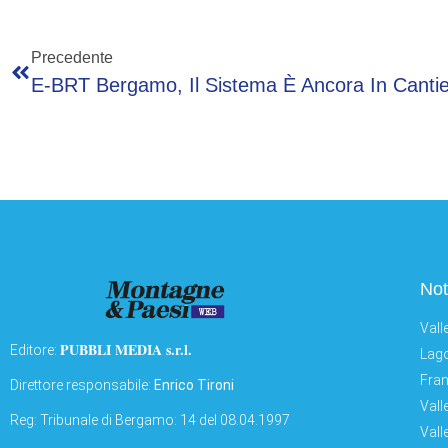
Precedente
Not
Vall
PUBBLI MEDIA s.r.l.
Editore:
Lago
Fran
Direttore responsabile:
Enrico Tironi
Vall
Reg: Tribunale di Bergamo: 14 del 08.04.1997
Vall