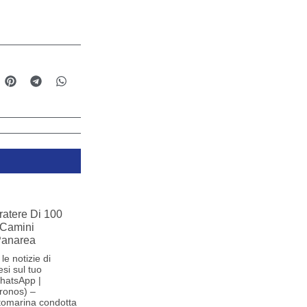
ratere Di 100
 Camini
 Panarea
le notizie di
si sul tuo
hatsApp |
ronos) –
tomarina condotta