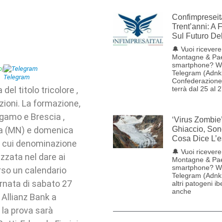
Confimpreseit
Trent’anni: A 
Sul Futuro De
🔔 Vuoi ricevere 
Montagne & Pae
smartphone? W
p
|
Telegram
Telegram (Adnk
Confederazione 
l titolo tricolore ,
terrà dal 25 al 
zioni. La formazione,
rgamo e Brescia ,
‘Virus Zombie
ia (MN) e domenica
Ghiaccio, Son
Cosa Dice L’e
a cui denominazione
🔔 Vuoi ricevere 
izzata nel dare ai
Montagne & Pae
smartphone? W
erso un calendario
Telegram (Adnkr
ornata di sabato 27
altri patogeni ib
anche
 Allianz Bank a
 la prova sarà