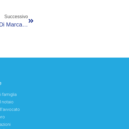
Successivo
Ciclismo: Mattia Arnoldi Trionfa A Casatico Di Marcaria Nel 5° Trofeo Allianz Bank, Terzo Edoardo Fiorini
e
i famiglia
el notaio
ell'avvocato
oro
azioni