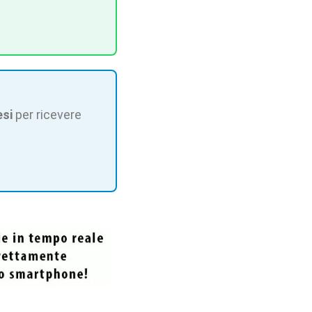
esi
per ricevere