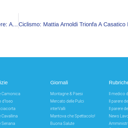
E-BRT Bergamo, Il Sistema È Ancora In Cantiere: ATB Chiede Collaborazione Per L’avvio Del 3 Agosto
izie
Giornali
Rubrich
e Camonica
Montagne & Paesi
Il medico d
 d'Iseo
Mercato delle Pulci
Il parere d
ciacorta
interValli
Il parere d
e Cavallina
Mantova che Spettacolo!
News Lav
e Seriana
Buona Salute
Amministr