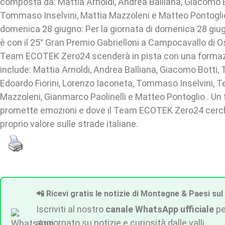
composta da: Mattia Arnoldi, Andrea Balliana, Giacomo Bo
Tommaso Inselvini, Mattia Mazzoleni e Matteo Pontoglio 
domenica 28 giugno: Per la giornata di domenica 28 giu
è con il 25° Gran Premio Gabrielloni a Campocavallo di Os
Team ECOTEK Zero24 scenderà in pista con una forma
include: Mattia Arnoldi, Andrea Balliana, Giacomo Botti
Edoardo Fiorini, Lorenzo Iaconeta, Tommaso Inselvini, T
Mazzoleni, Gianmarco Paolinelli e Matteo Pontoglio . Un
promette emozioni e dove il Team ECOTEK Zero24 cerch
proprio valore sulle strade italiane.
📲 Ricevi gratis le notizie di Montagne & Paesi sul
Iscriviti al nostro
canale WhatsApp ufficiale
pe
aggiornato su notizie e curiosità dalle valli.