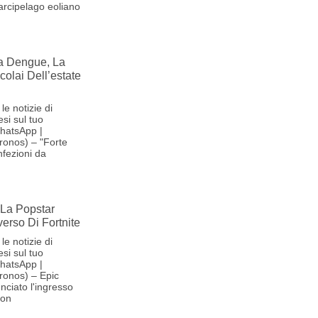
'arcipelago eoliano
la Dengue, La
olai Dell’estate
le notizie di
si sul tuo
hatsApp |
ronos) – "Forte
nfezioni da
La Popstar
verso Di Fortnite
le notizie di
si sul tuo
hatsApp |
ronos) – Epic
ciato l'ingresso
son