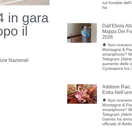
sul fondale dell
ha
in gara
Dall’Ebola Al
po il
Mappa Dei Foc
2026
🔔 Vuoi ricevere 
Montagne & Pae
smartphone? W
Telegram (Adnk
izie Nazionali
aumento delle i
Cyclospora tra i
Addison Rae, 
Entra Nell’uni
🔔 Vuoi ricevere 
Montagne & Pae
smartphone? W
Telegram (Adnk
Games ha annun
ufficiale di Addi