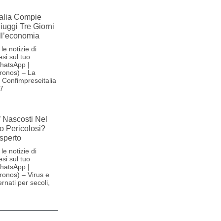
alia Compie
Fiuggi Tre Giorni
ll’economia
le notizie di
si sul tuo
hatsApp |
ronos) – La
Confimpreseitalia
27
’ Nascosti Nel
o Pericolosi?
sperto
le notizie di
si sul tuo
hatsApp |
onos) – Virus e
ernati per secoli,