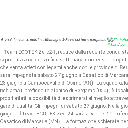
🔔 Vuoi ricevere le notizie di
Montagne & Paesi
sul tuo smartphone?
WhatsAp
Il Team ECOTEK Zero24 , reduce dalla recente conquista de
si prepara a un nuovo fine settimana di intense competi
che vanta atleti con legami anche con le province di Be
sarà impegnata sabato 27 giugno a Casatico di Marcar
28 giugno a Campocavallo di Osimo (AN) . La squadra, l
richiama il prefisso telefonico di Bergamo (024) , è focal
propri atleti la possibilità di esprimersi al meglio attrav
gare di qualità. Gli impegni di sabato 27 giugno: Nella gi
giugno , il Team ECOTEK Zero24 sarà al via del 5° Trofeo
Casatico di Marcaria (MN) . La formazione schierata per