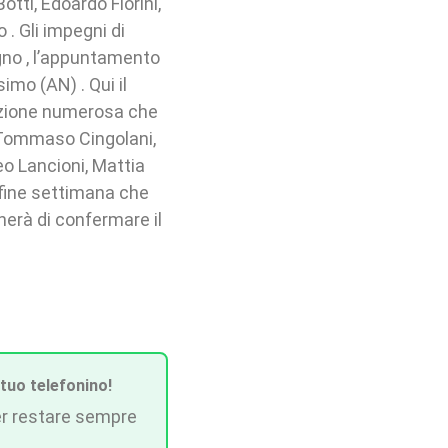
tti, Edoardo Fiorini,
. Gli impegni di
gno , l’appuntamento
imo (AN) . Qui il
zione numerosa che
, Tommaso Cingolani,
eo Lancioni, Mattia
 fine settimana che
erà di confermare il
 tuo telefonino!
r restare sempre