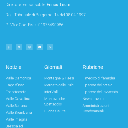
Direttore responsabile:
Enrico Tironi
Reg: Tribunale di Bergamo: 14 del 08.04.1997
P. IVA e Cod. Fisc.: 01975490986
Notizie
Giornali
Rubriche
Valle Camonica
Montagne & Paesi
Il medico di famiglia
Lago d'Iseo
Mercato delle Pulci
Il parere del notaio
Franciacorta
interValli
Il parere dell'avvocato
Valle Cavallina
Mantova che
News Lavoro
Spettacolo!
Valle Seriana
Amministrazioni
Buona Salute
Condominiali
Valle Brembana
Valle Imagna
Brescia ed