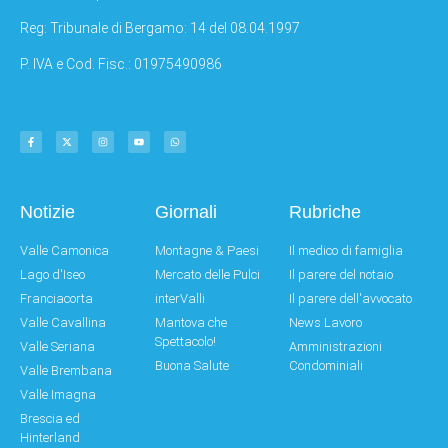
Reg: Tribunale di Bergamo: 14 del 08.04.1997
P. IVA e Cod. Fisc.: 01975490986
Notizie
Giornali
Rubriche
Valle Camonica
Montagne & Paesi
Il medico di famiglia
Lago d'Iseo
Mercato delle Pulci
Il parere del notaio
Franciacorta
interValli
Il parere dell'avvocato
Valle Cavallina
Mantova che
News Lavoro
Spettacolo!
Valle Seriana
Amministrazioni
Buona Salute
Condominiali
Valle Brembana
Valle Imagna
Brescia ed
Hinterland