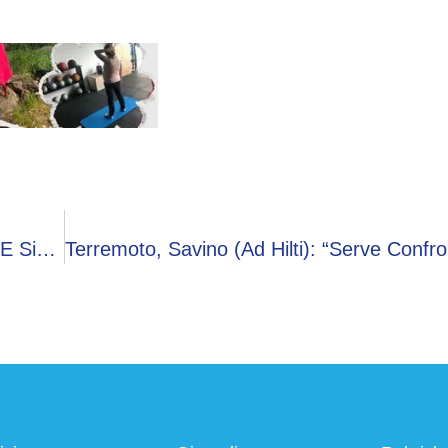
Imprese, Formato (Aecom): “Integrare Qualità E Sicurezza Fin Dall’inizio Dell’opera”