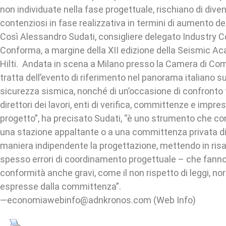
non individuate nella fase progettuale, rischiano di diven
contenziosi in fase realizzativa in termini di aumento dei
Così Alessandro Sudati, consigliere delegato Industry Co
Conforma, a margine della XII edizione della Seismic 
Hilti. Andata in scena a Milano presso la Camera di Com
tratta dell’evento di riferimento nel panorama italiano s
sicurezza sismica, nonché di un’occasione di confronto t
direttori dei lavori, enti di verifica, committenze e impres
progetto”, ha precisato Sudati, “è uno strumento che co
una stazione appaltante o a una committenza privata di 
maniera indipendente la progettazione, mettendo in risalt
spesso errori di coordinamento progettuale – che fann
conformità anche gravi, come il non rispetto di leggi, n
espresse dalla committenza”.
—economiawebinfo@adnkronos.com (Web Info)