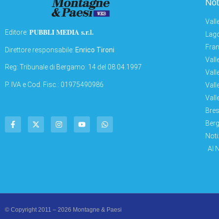
Not
Vall
PUBBLI MEDIA s.r.l.
Editore:
Lago
Fran
Direttore responsabile:
Enrico Tironi
Vall
Reg: Tribunale di Bergamo: 14 del 08.04.1997
Vall
P. IVA e Cod. Fisc.: 01975490986
Vall
Vall
Bres
Berg
Noti
AI 
© Copyright 2011 – 2026 Montagne & Paesi