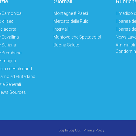
izie
Giornali
Rubrich
e Camonica
Montagne & Paesi
Il medico d
 d'Iseo
Mercato delle Pulci
Il parere d
ciacorta
interValli
Il parere d
e Cavallina
Mantova che Spettacolo!
News Lav
e Seriana
Buona Salute
Amministr
Condomini
e Brembana
e Imagna
cia ed Hinterland
amo ed Hinterland
zie Generali
News Sources
Log In|Log Out
Privacy Policy