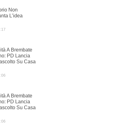
orio Non
nta L’idea
:17
ità A Brembate
no: PD Lancia
scolto Su Casa
:06
ità A Brembate
no: PD Lancia
scolto Su Casa
:06