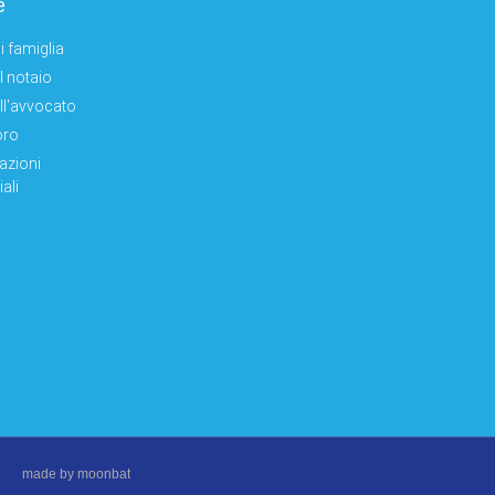
e
i famiglia
el notaio
ell'avvocato
oro
azioni
ali
made by moonbat