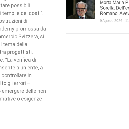
Morta Maria Pi
tare possibili
Sorella Dell’e
 tempi e dei costi”.
Romano: Avev
struzioni di
9 Agosto 2026
11
Academy promossa da
mercio Svizzera, si
ul tema della
ra progettisti,
e. “La verifica di
nsente a un ente, a
controllare in
o gli errori –
o emergere delle non
ormative o esigenze