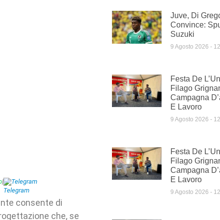
Juve, Di Greg
Convince: Spu
Suzuki
9 Agosto 2026
12
Festa De L’Un
Filago Grigna
Campagna D’a
E Lavoro
9 Agosto 2026
12
Festa De L’Un
Filago Grigna
Campagna D’a
E Lavoro
p
|
Telegram
9 Agosto 2026
12
ente consente di
progettazione che, se