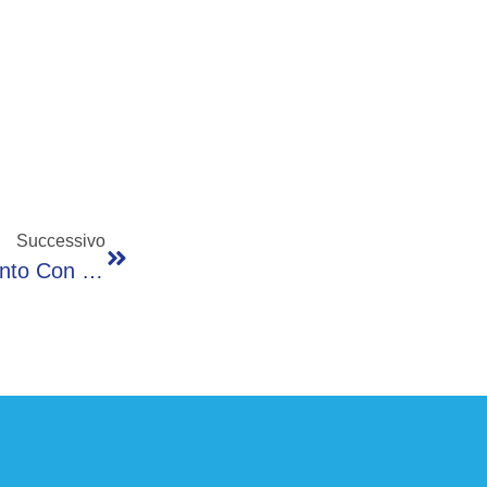
Successivo
Terremoto, Savino (ad Hilti): “Serve Confronto Con Tutti Gli Attori Della Filiera Costruzioni”