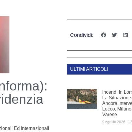
Condividi:
ULTIMI ARTICOLI
nforma):
Incendi In Lom
videnzia
La Situazione 
Ancora Interve
Lecco, Milano
Varese
9 Agosto 2026
12
ionali Ed Internazionali