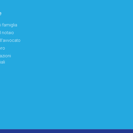
e
i famiglia
el notaio
ell'avvocato
oro
azioni
ali