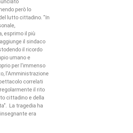
nunciato
enendo però lo
l lutto cittadino. "In
onale,
, esprimo il più
– aggiunge il sindaco
stodendo il ricordo
empio umano e
oprio per l'immenso
to, l'Amministrazione
spettacolo correlati
 regolarmente il rito
o cittadino e della
ta". La tragedia ha
 insegnante era