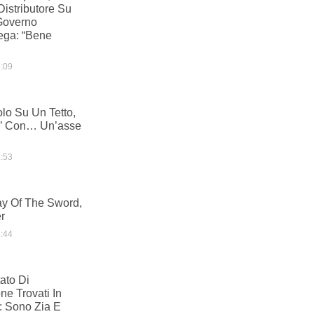
Distributore Su
Governo
Lega: “Bene
:09
olo Su Un Tetto,
io’ Con… Un’asse
:53
y Of The Sword,
er
:44
ato Di
e Trovati In
i: Sono Zia E