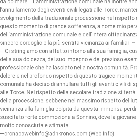
da colmare". L’amministrazione comunale ha inoltre an
l’annullamento degli eventi civili legati alle Torce, mant
svolgimento della tradizionale processione nel rispetto de
questo momento di grande sofferenza, a nome mio pers
dell'amministrazione comunale e dell'intera cittadinanza
sincero cordoglio e la più sentita vicinanza ai familiari 
– Ci stringiamo con affetto intorno alla sua famiglia, cu
della sua dolcezza, del suo impegno e del prezioso es
professionale che ha lasciato nella nostra comunità. Pr
dolore e nel profondo rispetto di questo tragico momen
comunale ha deciso di annullare tutti gli eventi civili di 
alle Torce. Nel rispetto della secolare tradizione si terrà
della processione, sebbene nel massimo rispetto del lutt
vicinanza alla famiglia colpita da questa immensa perdi
suscitato forte commozione a Sonnino, dove la giovane
molto conosciuta e stimata.
—cronacawebinfo@adnkronos.com (Web Info)