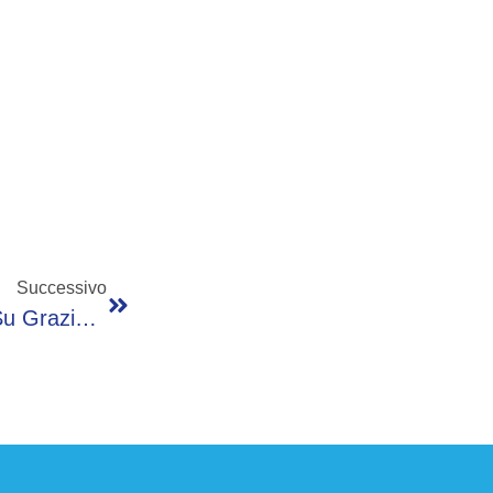
Successivo
Caso Minetti, Pg Milano: “Per Ora Parere Su Grazia Confermato”