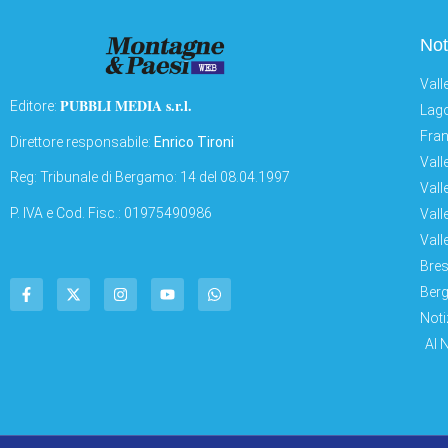
Not
Vall
PUBBLI MEDIA s.r.l.
Editore:
Lago
Fran
Direttore responsabile:
Enrico Tironi
Vall
Reg: Tribunale di Bergamo: 14 del 08.04.1997
Vall
P. IVA e Cod. Fisc.: 01975490986
Vall
Vall
Bres
Berg
Noti
AI 