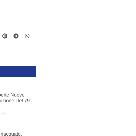
perte Nuove
ruzione Del 79
:25
nnacquato,