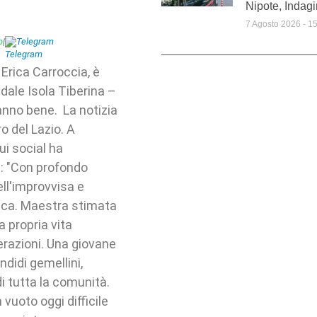
Nipote, Indagi
7 Agosto 2026
15
p
|
Telegram
Erica Carroccia, è
dale Isola Tiberina –
anno bene. La notizia
 del Lazio. A
ui social ha
i: "Con profondo
ll'improvvisa e
ica. Maestra stimata
 propria vita
nerazioni. Una giovane
idi gemellini,
di tutta la comunità.
vuoto oggi difficile