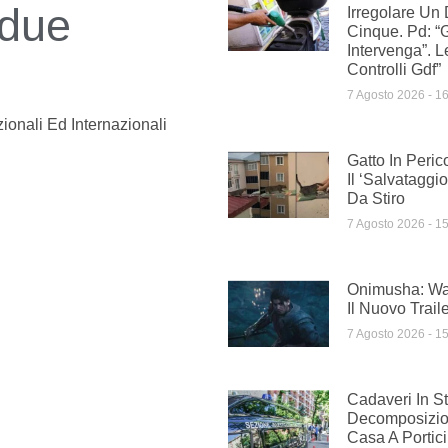
 due
Irregolare Un 
Cinque. Pd: “
Intervenga”. 
Controlli Gdf”
7 Agosto 2026
16
ionali Ed Internazionali
Gatto In Peric
Il ‘salvatagg
Da Stiro
7 Agosto 2026
15
Onimusha: Wa
Il Nuovo Trail
7 Agosto 2026
15
Cadaveri In St
Decomposizion
Casa A Portic