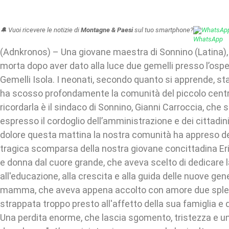
🔔 Vuoi ricevere le notizie di
Montagne & Paesi
sul tuo smartphone?
WhatsAp
(Adnkronos) – Una giovane maestra di Sonnino (Latina), 
morta dopo aver dato alla luce due gemelli presso l’ospe
Gemelli Isola. I neonati, secondo quanto si apprende, st
ha scosso profondamente la comunità del piccolo centro
ricordarla è il sindaco di Sonnino, Gianni Carroccia, che s
espresso il cordoglio dell’amministrazione e dei cittadin
dolore questa mattina la nostra comunità ha appreso de
tragica scomparsa della nostra giovane concittadina Er
e donna dal cuore grande, che aveva scelto di dedicare la
all'educazione, alla crescita e alla guida delle nuove ge
mamma, che aveva appena accolto con amore due splend
strappata troppo presto all'affetto della sua famiglia e 
Una perdita enorme, che lascia sgomento, tristezza e un 