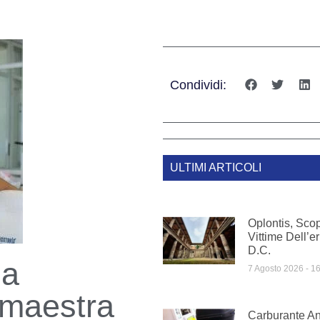
Condividi:
ULTIMI ARTICOLI
Oplontis, Sco
Vittime Dell’e
D.C.
 a
7 Agosto 2026
16
 maestra
Carburante A