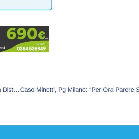
Neurologi Sisc E Sin: “Le Cefalee Non Sono Un Disturbo Banale”, Campagna Su La Testa