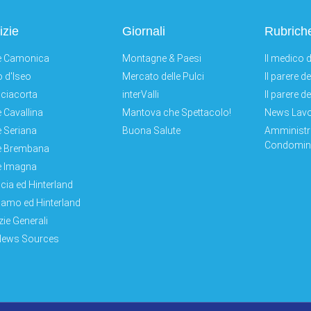
izie
Giornali
Rubrich
e Camonica
Montagne & Paesi
Il medico d
 d'Iseo
Mercato delle Pulci
Il parere d
ciacorta
interValli
Il parere d
e Cavallina
Mantova che Spettacolo!
News Lav
e Seriana
Buona Salute
Amministr
Condomini
e Brembana
e Imagna
cia ed Hinterland
amo ed Hinterland
zie Generali
News Sources