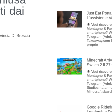
ti dai
Just Eat Porta 
L’assistente 
🔔 Vuoi ricevere 
Montagne & Pae
smartphone? W
vincia Di Brescia
Telegram (Adnkr
Takeaway.com lan
proprio
Minecraft Arr
Switch 2 Il 27
🔔 Vuoi ricevere 
Montagne & Pae
smartphone? W
Telegram (Adnk
Studios ha annu
Minecraft sbarc
Google Ridefi
Leadership Del