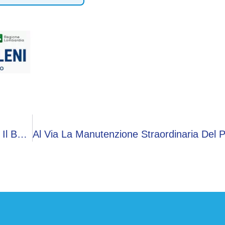
Bedizzole, Incendio In Un Appartamento Sopra Il Bar Sport: Nessun Ferito