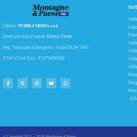
Not
Vall
PUBBLI MEDIA s.r.l.
Editore:
Lago
Fran
Direttore responsabile:
Enrico Tironi
Vall
Reg: Tribunale di Bergamo: 14 del 08.04.1997
Vall
P. IVA e Cod. Fisc.: 01975490986
Vall
Vall
Bres
Berg
Noti
AI 
© Copyright 2011 – 2026 Montagne & Paesi