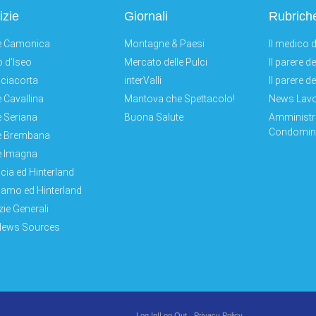
izie
Giornali
Rubrich
e Camonica
Montagne & Paesi
Il medico d
 d'Iseo
Mercato delle Pulci
Il parere d
ciacorta
interValli
Il parere d
e Cavallina
Mantova che Spettacolo!
News Lav
e Seriana
Buona Salute
Amministr
Condomini
e Brembana
e Imagna
cia ed Hinterland
amo ed Hinterland
zie Generali
News Sources
Log In|Log Out
Privacy Policy