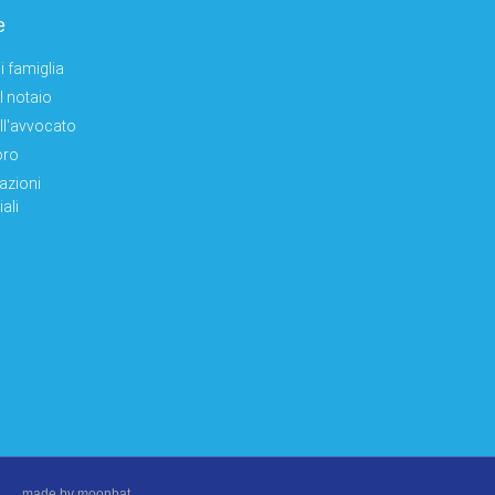
e
i famiglia
el notaio
ell'avvocato
oro
azioni
ali
made by moonbat