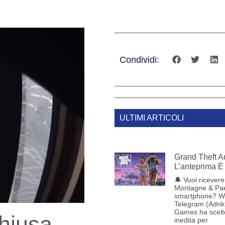
Condividi:
ULTIMI ARTICOLI
Grand Theft Au
L’anteprima È 
🔔 Vuoi ricevere 
Montagne & Pae
smartphone? W
Telegram (Adnk
Games ha scelt
hiusa
inedita per