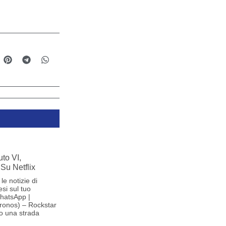
to VI,
Su Netflix
le notizie di
si sul tuo
hatsApp |
ronos) – Rockstar
o una strada