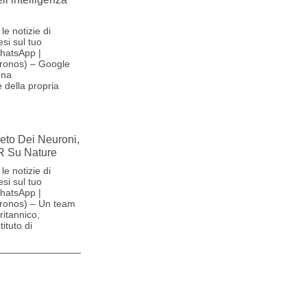
le notizie di
si sul tuo
hatsApp |
ronos) – Google
una
 della propria
reto Dei Neuroni,
R Su Nature
le notizie di
si sul tuo
hatsApp |
ronos) – Un team
britannico,
ituto di