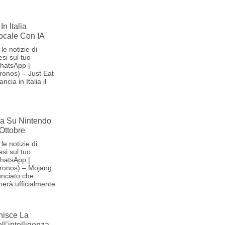
In Italia
Vocale Con IA
le notizie di
si sul tuo
hatsApp |
onos) – Just Eat
cia in Italia il
iva Su Nintendo
 Ottobre
le notizie di
si sul tuo
hatsApp |
ronos) – Mojang
nciato che
herà ufficialmente
nisce La
l’intelligenza