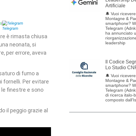
Artificiale
🔔 Vuoi ricevere 
Montagne & Pae
p
|
Telegram
smartphone? W
Telegram (Adnk
ha annunciato 
re è rimasta chiusa
riorganizzazione
leadership
 una neonata, si
re, per errore, aveva
Il Codice Seg
Lo Studio CN
à saturo di fumo a
🔔 Vuoi ricevere 
Montagne & Pae
 fornelli. Per evitare
smartphone? W
e le finestre e sono
Telegram (Adnk
di ricerca italo-
composto dall'Ist
o il peggio grazie al