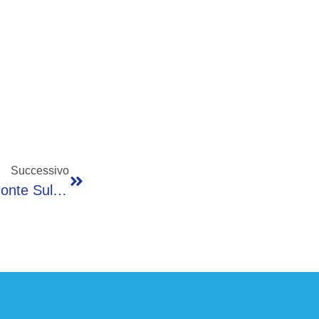
Successivo
Al Via La Manutenzione Straordinaria Del Ponte Sulla S.P. 79 Ad Agnosine