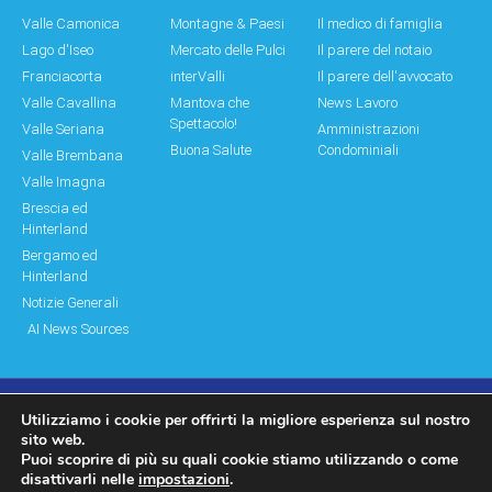
Valle Camonica
Montagne & Paesi
Il medico di famiglia
Lago d'Iseo
Mercato delle Pulci
Il parere del notaio
Franciacorta
interValli
Il parere dell'avvocato
Valle Cavallina
Mantova che
News Lavoro
Spettacolo!
Valle Seriana
Amministrazioni
Buona Salute
Condominiali
Valle Brembana
Valle Imagna
Brescia ed
Hinterland
Bergamo ed
Hinterland
Notizie Generali
AI News Sources
Utilizziamo i cookie per offrirti la migliore esperienza sul nostro
© Copyright 2011 – 2026 Montagne & Paesi
sito web.
Puoi scoprire di più su quali cookie stiamo utilizzando o come
Log In|Log Out
Privacy Policy
disattivarli nelle
impostazioni
.