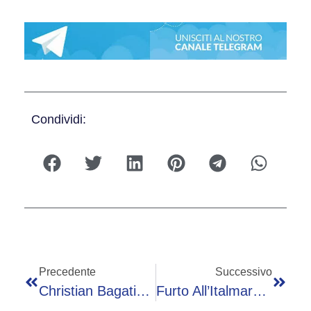
Condividi:
Precedente
Successivo
Christian Bagatin Vince La Terza Edizione Del Giro Della Franciacorta
Furto All’Italmark Nella Notte, Ma La Cassaforte È Vuota