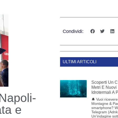
Condividi:
ULTIMI ARTICOLI
Scoperti Un C
Metri E Nuovi
Idrotermali A
 Napoli-
🔔 Vuoi ricevere 
Montagne & Pae
ta e
smartphone? W
Telegram (Adnk
Un'indagine sot