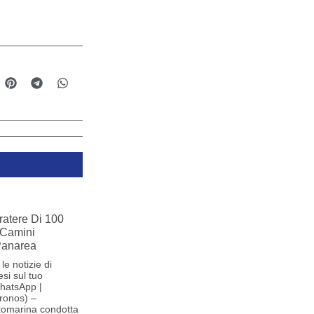
ratere Di 100
 Camini
 Panarea
le notizie di
si sul tuo
hatsApp |
ronos) –
tomarina condotta