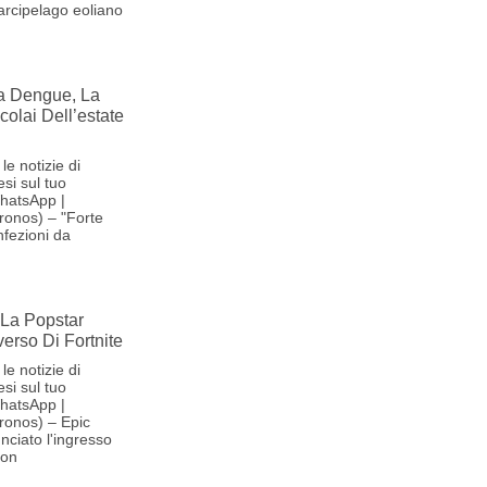
'arcipelago eoliano
la Dengue, La
olai Dell’estate
le notizie di
si sul tuo
hatsApp |
ronos) – "Forte
nfezioni da
La Popstar
verso Di Fortnite
le notizie di
si sul tuo
hatsApp |
ronos) – Epic
ciato l'ingresso
son