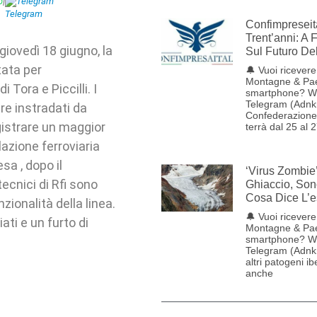
p
|
Telegram
Confimpreseit
Trent’anni: A 
 giovedì 18 giugno, la
Sul Futuro De
tata per
🔔 Vuoi ricevere 
Montagne & Pae
 Tora e Piccilli. I
smartphone? W
Telegram (Adnk
re instradati da
Confederazione 
gistrare un maggior
terrà dal 25 al 
lazione ferroviaria
sa , dopo il
‘Virus Zombie
ecnici di Rfi sono
Ghiaccio, Son
Cosa Dice L’e
zionalità della linea.
🔔 Vuoi ricevere 
ti e un furto di
Montagne & Pae
smartphone? W
Telegram (Adnkr
altri patogeni ib
anche