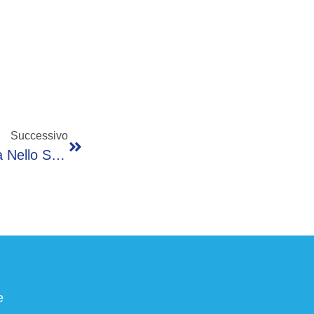
Successivo
Valentini: “Europa Grande Fonte Di Stabilità Nello Scenario Mondiale, Può Attirare Investimenti”
e