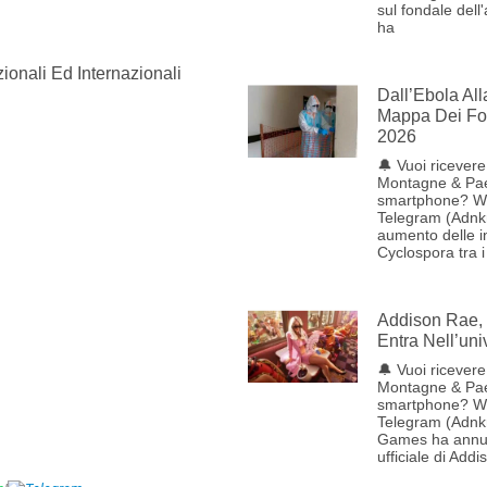
sul fondale dell
ha
ionali Ed Internazionali
Dall’Ebola Al
Mappa Dei Foc
2026
🔔 Vuoi ricevere 
Montagne & Pae
smartphone? W
Telegram (Adnk
aumento delle i
Cyclospora tra i
Addison Rae, 
Entra Nell’uni
🔔 Vuoi ricevere 
Montagne & Pae
smartphone? W
Telegram (Adnk
Games ha annun
ufficiale di Addi