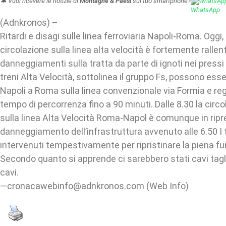
🔔 Vuoi ricevere le notizie di
Montagne & Paesi
sul tuo smartphone?
WhatsAp
(Adnkronos) –
Ritardi e disagi sulle linea ferroviaria Napoli-Roma. Oggi,
circolazione sulla linea alta velocità è fortemente rallen
danneggiamenti sulla tratta da parte di ignoti nei pressi di
treni Alta Velocità, sottolinea il gruppo Fs, possono esse
Napoli a Roma sulla linea convenzionale via Formia e re
tempo di percorrenza fino a 90 minuti. Dalle 8.30 la circo
sulla linea Alta Velocità Roma-Napol è comunque in ripre
danneggiamento dell’infrastruttura avvenuto alle 6.50 I t
intervenuti tempestivamente per ripristinare la piena fun
Secondo quanto si apprende ci sarebbero stati cavi taglia
cavi.
—cronacawebinfo@adnkronos.com (Web Info)