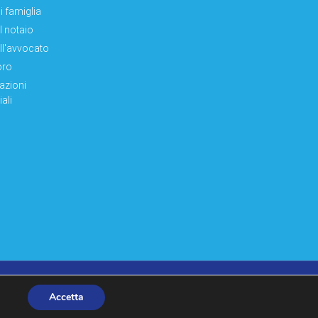
i famiglia
el notaio
ell'avvocato
oro
azioni
ali
made by moonbat
Accetta