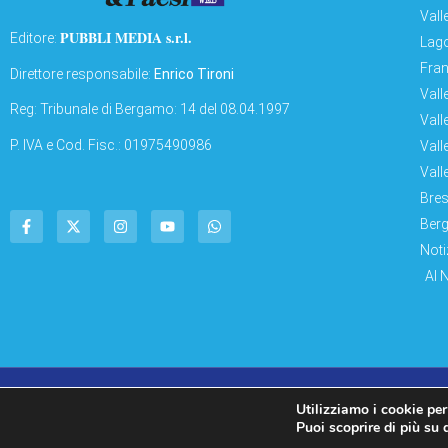
Vall
PUBBLI MEDIA s.r.l.
Editore:
Lago
Fran
Direttore responsabile:
Enrico Tironi
Vall
Reg: Tribunale di Bergamo: 14 del 08.04.1997
Vall
P. IVA e Cod. Fisc.: 01975490986
Vall
Vall
Bres
Berg
Noti
AI 
© Copyright 2011 – 2026 Montagne & Paesi
Utilizziamo i cookie per
Puoi scoprire di più su 