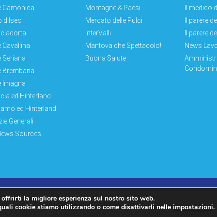
e Camonica
Montagne & Paesi
Il medico d
 d'Iseo
Mercato delle Pulci
Il parere d
ciacorta
interValli
Il parere d
e Cavallina
Mantova che Spettacolo!
News Lav
e Seriana
Buona Salute
Amministr
Condomini
e Brembana
e Imagna
cia ed Hinterland
amo ed Hinterland
zie Generali
News Sources
Log In|Log Out
Privacy Policy
 offrirti la migliore esperienza sul nostro sito web.
quali cookie stiamo utilizzando o come disattivarli nelle
impostazioni
.
WP2Social Auto Publish
Powered By :
XYZScripts.com