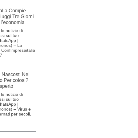
alia Compie
Fiuggi Tre Giorni
ll’economia
le notizie di
si sul tuo
hatsApp |
ronos) – La
Confimpreseitalia
27
’ Nascosti Nel
o Pericolosi?
sperto
le notizie di
si sul tuo
hatsApp |
onos) – Virus e
ernati per secoli,