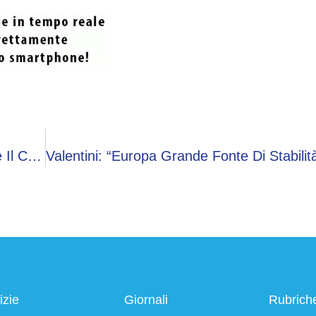
Carburante, Prezzi Benzina E Diesel: Prosegue Il Calo
izie
Giornali
Rubrich