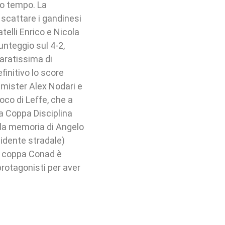
mo tempo. La
 scattare i gandinesi
telli Enrico e Nicola
unteggio sul 4-2,
paratissima di
efinitivo lo score
 mister Alex Nodari e
oco di Leffe, che a
a Coppa Disciplina
lla memoria di Angelo
ncidente stradale)
La coppa Conad è
 protagonisti per aver