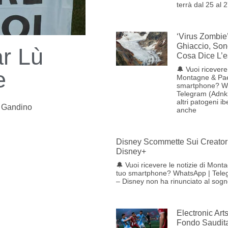
terrà dal 25 al 
‘Virus Zombie
Ghiaccio, Son
ar Lù
Cosa Dice L’e
🔔 Vuoi ricevere 
e
Montagne & Pae
smartphone? W
Telegram (Adnkr
altri patogeni ib
 Gandino
anche
Disney Scommette Sui Creator 
Disney+
🔔 Vuoi ricevere le notizie di Mont
tuo smartphone? WhatsApp | Tele
– Disney non ha rinunciato al sog
Electronic Art
Fondo Saudita