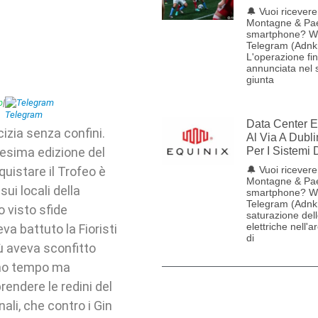
🔔 Vuoi ricevere 
Montagne & Pae
smartphone? W
Telegram (Adnk
L'operazione fin
annunciata nel
giunta
p
|
Telegram
Data Center E
cizia senza confini.
Al Via A Dubli
3esima edizione del
Per I Sistemi
quistare il Trofeo è
🔔 Vuoi ricevere 
Montagne & Pae
ui locali della
smartphone? W
Telegram (Adnk
no visto sfide
saturazione dell
elettriche nell'
eva battuto la Fioristi
di
 Lù aveva sconfitto
imo tempo ma
rendere le redini del
nali, che contro i Gin