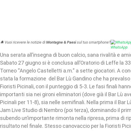
🔔 Vuoi ricevere le notizie di
Montagne & Paesi
sul tuo smartphone?
WhatsAp
Una serata all’insegna di buon calcio, sana rivalità e ami
Sabato 27 giugno si è conclusa all’Oratorio di Leffe la 3
Torneo “Angelo Castelletti a.m.” a sette giocatori. A con
stata la formazione del Bar Lù Gandino che ha prevalso s
Fioristi Picinali, con il punteggio di 5-3. Le fasi finali han
importanti sia nei gironi eliminatori (dove già il Bar Lù av
Picinali per 11-8), sia nelle semifinali. Nella prima il Bar
Jam Live Studio di Nembro (poi terza), dominando il pr
subendo un’importante rimonta nella ripresa, prima di rip
risultato nel finale. Stesso canovaccio per la Fioristi Pici