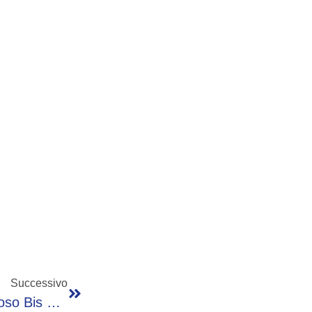
Successivo
Rodeo Under 16 Di Tennis, A Leffe Prestigioso Bis Di Lorenzo Rampinelli