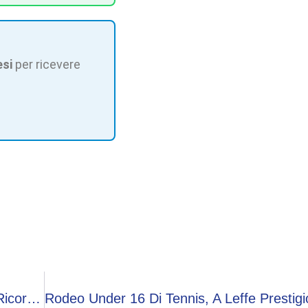
esi
per ricevere
Bös Festival, A Leffe Musica E Solidarietà Nel Ricordo Di Luca