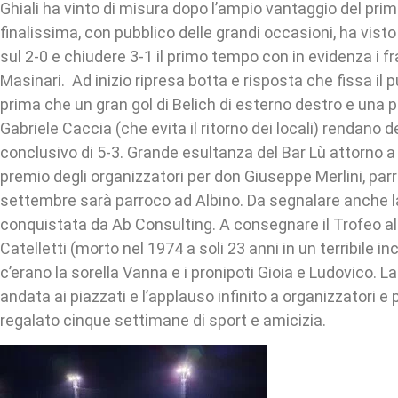
Ghiali ha vinto di misura dopo l’ampio vantaggio del pri
finalissima, con pubblico delle grandi occasioni, ha visto
sul 2-0 e chiudere 3-1 il primo tempo con in evidenza i fra
Masinari. Ad inizio ripresa botta e risposta che fissa il p
prima che un gran gol di Belich di esterno destro e una 
Gabriele Caccia (che evita il ritorno dei locali) rendano d
conclusivo di 5-3. Grande esultanza del Bar Lù attorno a
premio degli organizzatori per don Giuseppe Merlini, parr
settembre sarà parroco ad Albino. Da segnalare anche l
conquistata da Ab Consulting. A consegnare il Trofeo a
Catelletti (morto nel 1974 a soli 23 anni in un terribile i
c’erano la sorella Vanna e i pronipoti Gioia e Ludovico. 
andata ai piazzati e l’applauso infinito a organizzatori e
regalato cinque settimane di sport e amicizia.