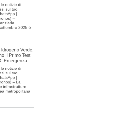
le notizie di
si sul tuo
hatsApp |
ronos) –
anziaria
 settembre 2025 è
 Idrogeno Verde,
no Il Primo Test
 Di Emergenza
le notizie di
si sul tuo
hatsApp |
ronos) – La
e infrastrutture
area metropolitana