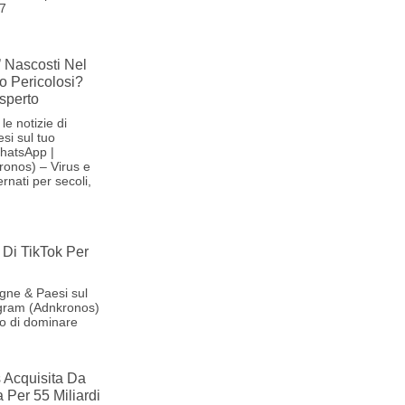
27
’ Nascosti Nel
o Pericolosi?
sperto
le notizie di
si sul tuo
hatsApp |
onos) – Virus e
ernati per secoli,
Di TikTok Per
agne & Paesi sul
gram (Adnkronos)
no di dominare
s Acquisita Da
 Per 55 Miliardi