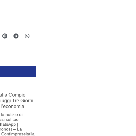
alia Compie
Fiuggi Tre Giorni
ll’economia
le notizie di
si sul tuo
hatsApp |
ronos) – La
Confimpreseitalia