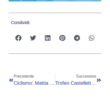
Condividi:
Precedente
Successivo
Ciclismo: Mattia Arnoldi Trionfa A Casatico Di Marcaria Nel 5° Trofeo Allianz Bank, Terzo Edoardo Fiorini
Trofeo Castelletti, Il Bar Lù Gandino Trionfa A Leffe