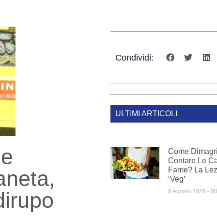
Condividi:
ULTIMI ARTICOLI
ne
Come Dimagri
Contare Le Ca
Fame? La Lezi
aneta,
‘veg’
dirupo
8 Agosto 2026
00