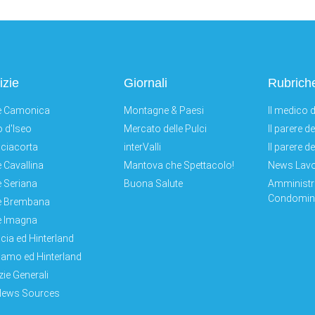
izie
Giornali
Rubrich
e Camonica
Montagne & Paesi
Il medico d
 d'Iseo
Mercato delle Pulci
Il parere d
ciacorta
interValli
Il parere d
e Cavallina
Mantova che Spettacolo!
News Lav
e Seriana
Buona Salute
Amministr
Condomini
e Brembana
e Imagna
cia ed Hinterland
amo ed Hinterland
zie Generali
News Sources