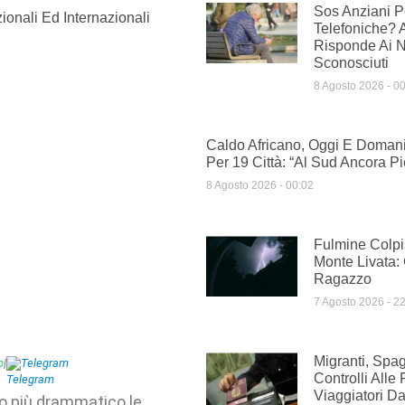
Sos Anziani Pe
ionali Ed Internazionali
Telefoniche? 
Risponde Ai 
Sconosciuti
8 Agosto 2026
00
Caldo Africano, Oggi E Domani
Per 19 Città: “Al Sud Ancora Pi
8 Agosto 2026
00:02
Fulmine Colpi
Monte Livata:
Ragazzo
7 Agosto 2026
22
Migranti, Spag
p
|
Telegram
Controlli Alle 
Viaggiatori Dal
o più drammatico le