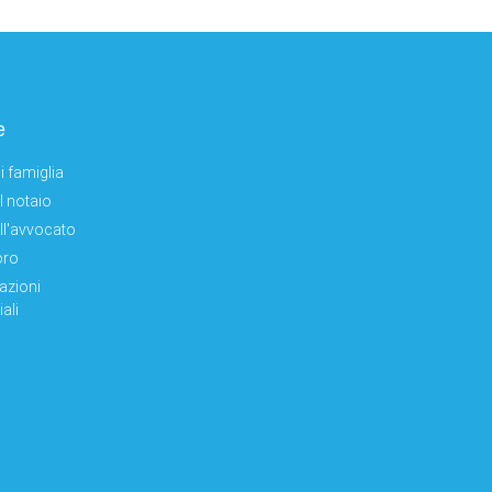
e
i famiglia
el notaio
ell'avvocato
oro
azioni
ali