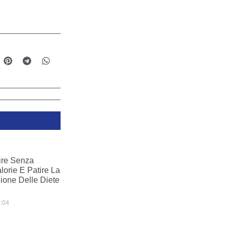
re Senza
lorie E Patire La
one Delle Diete
:04