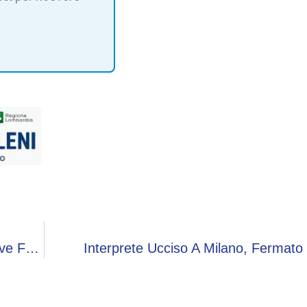
La Sanità Del Futuro Passa Da Milano, Le Nuove Frontiere Presentate Da Medtronic
Interprete Ucciso A Milano, Fermat