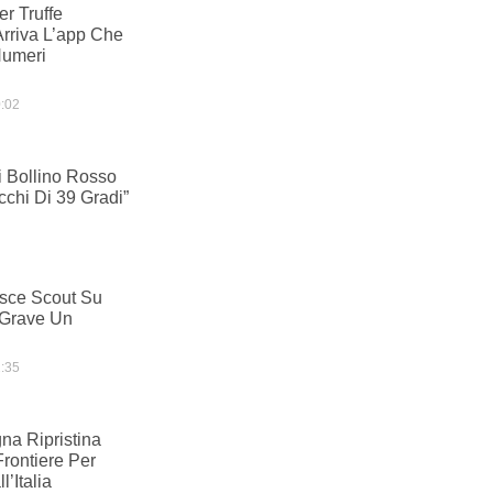
r Truffe
Arriva L’app Che
Numeri
:02
 Bollino Rosso
cchi Di 39 Gradi”
sce Scout Su
 Grave Un
:35
na Ripristina
Frontiere Per
l’Italia