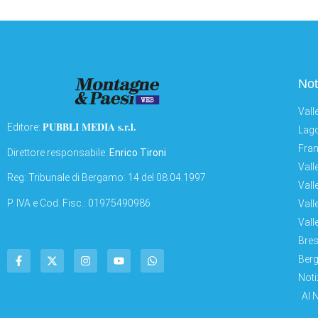
Not
Vall
PUBBLI MEDIA s.r.l.
Editore:
Lago
Fran
Direttore responsabile:
Enrico Tironi
Vall
Reg: Tribunale di Bergamo: 14 del 08.04.1997
Vall
P. IVA e Cod. Fisc.: 01975490986
Vall
Vall
Bres
Berg
Noti
AI 