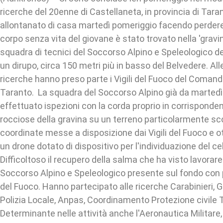
ricerche del 20enne di Castellaneta, in provincia di Taran
allontanato di casa martedì pomeriggio facendo perdere 
corpo senza vita del giovane è stato trovato nella 'gravin
squadra di tecnici del Soccorso Alpino e Speleologico del
un dirupo, circa 150 metri più in basso del Belvedere. All
ricerche hanno preso parte i Vigili del Fuoco del Comand
Taranto. La squadra del Soccorso Alpino già da martedì
effettuato ispezioni con la corda proprio in corrisponden
rocciose della gravina su un terreno particolarmente s
coordinate messe a disposizione dai Vigili del Fuoco e o
un drone dotato di dispositivo per l'individuazione del ce
Difficoltoso il recupero della salma che ha visto lavor
Soccorso Alpino e Speleologico presente sul fondo con pr
del Fuoco. Hanno partecipato alle ricerche Carabinieri, G
Polizia Locale, Anpas, Coordinamento Protezione civile 
Determinante nelle attività anche l'Aeronautica Militare