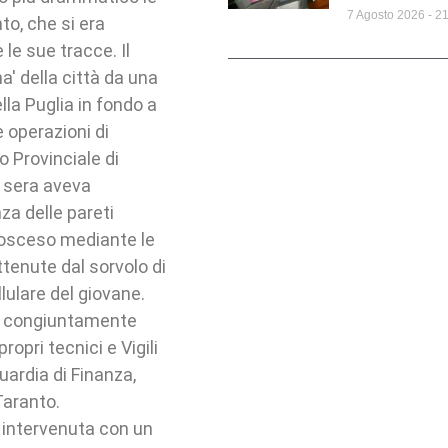
7 Agosto 2026
21
to, che si era
le sue tracce. Il
a' della città da una
la Puglia in fondo a
e operazioni di
o Provinciale di
 sera aveva
za delle pareti
cosceso mediante le
ttenute dal sorvolo di
llulare del giovane.
are congiuntamente
opri tecnici e Vigili
uardia di Finanza,
Taranto.
, intervenuta con un