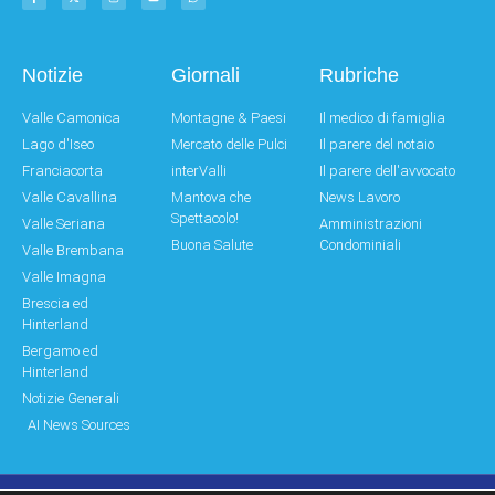
Notizie
Giornali
Rubriche
Valle Camonica
Montagne & Paesi
Il medico di famiglia
Lago d'Iseo
Mercato delle Pulci
Il parere del notaio
Franciacorta
interValli
Il parere dell'avvocato
Valle Cavallina
Mantova che
News Lavoro
Spettacolo!
Valle Seriana
Amministrazioni
Buona Salute
Condominiali
Valle Brembana
Valle Imagna
Brescia ed
Hinterland
Bergamo ed
Hinterland
Notizie Generali
AI News Sources