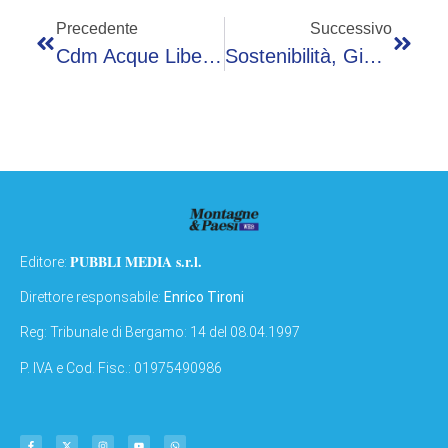
Precedente
Successivo
Cdm Acque Libere, Nuotatori Paralimpici Incantano Alghero Fra Applausi E Inclusione
Sostenibilità, Giacomelli (EY): “Report Sostenibilità Esito Di Processo Virtuoso”
PUBBLI MEDIA s.r.l.
Editore:
Direttore responsabile:
Enrico Tironi
Reg: Tribunale di Bergamo: 14 del 08.04.1997
P. IVA e Cod. Fisc.: 01975490986