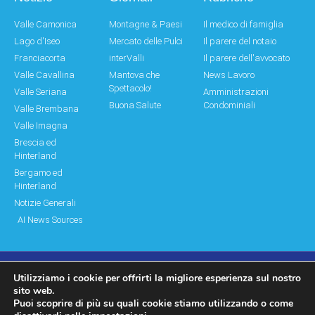
Valle Camonica
Montagne & Paesi
Il medico di famiglia
Lago d'Iseo
Mercato delle Pulci
Il parere del notaio
Franciacorta
interValli
Il parere dell'avvocato
Valle Cavallina
Mantova che
News Lavoro
Spettacolo!
Valle Seriana
Amministrazioni
Buona Salute
Condominiali
Valle Brembana
Valle Imagna
Brescia ed
Hinterland
Bergamo ed
Hinterland
Notizie Generali
AI News Sources
Utilizziamo i cookie per offrirti la migliore esperienza sul nostro
© Copyright 2011 – 2026 Montagne & Paesi
sito web.
Puoi scoprire di più su quali cookie stiamo utilizzando o come
Log In|Log Out
Privacy Policy