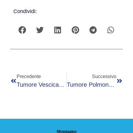
Condividi:
Precedente
Successivo
Tumore Vescica, Oncologo Hurle: “Con Immunoterapia Perioperatoria Risposta Maggiore In Ogni Outcome”
Tumore Polmone, Novello (Walce): “Svolta Con Immunoterapia In Contesto Operatorio”