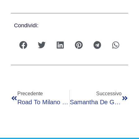
Condividi:
Precedente
Successivo
Road To Milano Cortina 2026: Gli Occhi Dei Giganti
Samantha De Grenet, Insultata Per I Ritocchini: “Un Cessettino Ma Potevo Farmi Aiutare, Loro…”