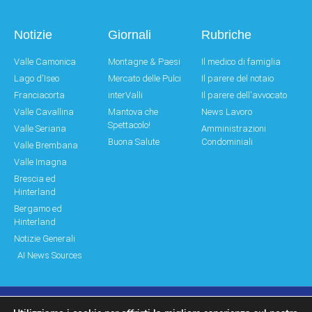
Notizie
Giornali
Rubriche
Valle Camonica
Montagne & Paesi
Il medico di famiglia
Lago d'Iseo
Mercato delle Pulci
Il parere del notaio
Franciacorta
interValli
Il parere dell'avvocato
Valle Cavallina
Mantova che
News Lavoro
Spettacolo!
Valle Seriana
Amministrazioni
Buona Salute
Condominiali
Valle Brembana
Valle Imagna
Brescia ed
Hinterland
Bergamo ed
Hinterland
Notizie Generali
AI News Sources