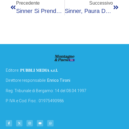
Precedente
Successivo
Sinner Si Prende La Semifinale Di Wimbledon E… Ripensa Al Roland Garros: “Spero Non Succeda Più”
Sinner, Paura Del Caldo A Wimbledon? “Spero Non Accada Come A Parigi…”
PUBBLI MEDIA s.r.l.
Editore:
Direttore responsabile:
Enrico Tironi
Reg: Tribunale di Bergamo: 14 del 08.04.1997
P. IVA e Cod. Fisc.: 01975490986