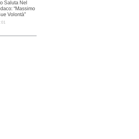
o Saluta Nel
indaco: “Massimo
Sue Volontà”
:01