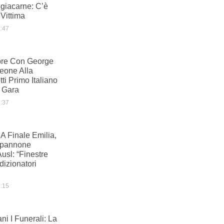
ngiacarne: C’è
Vittima
:47
pre Con George
Leone Alla
tti Primo Italiano
 Gara
:37
A Finale Emilia,
apannone
Ausl: “Finestre
izionatori
:15
i I Funerali: La