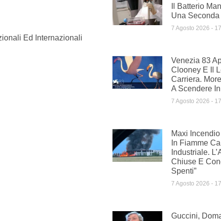
Il Batterio Ma
Una Seconda 
7 Agosto 2026
17
ionali Ed Internazionali
Venezia 83 A
Clooney E Il 
Carriera. More
A Scendere In
7 Agosto 2026
17
Maxi Incendio 
In Fiamme C
Industriale. L’
Chiuse E Cond
Spenti”
7 Agosto 2026
17
Guccini, Doman