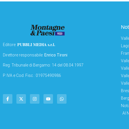
Not
Vall
PUBBLI MEDIA s.r.l.
Editore:
Lago
Fran
Direttore responsabile:
Enrico Tironi
Vall
Reg: Tribunale di Bergamo: 14 del 08.04.1997
Vall
P. IVA e Cod. Fisc.: 01975490986
Vall
Vall
Bres
Berg
Noti
AI 