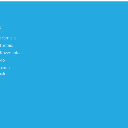
e
i famiglia
el notaio
ell'avvocato
oro
azioni
ali