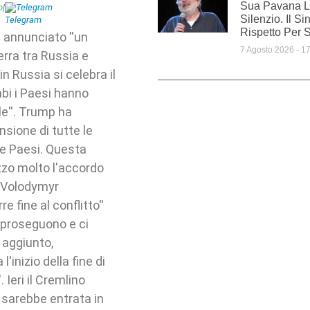
Sua Pavana L
p
|
Telegram
Silenzio. Il S
Rispetto Per 
 annunciato ''un
7 Agosto 2026
17
erra tra Russia e
n Russia si celebra il
mbi i Paesi hanno
e''. Trump ha
sione di tutte le
due Paesi. Questa
zzo molto l'accordo
e Volodymyr
e fine al conflitto''
, proseguono e ci
 aggiunto,
l'inizio della fine di
Ieri il Cremlino
 sarebbe entrata in