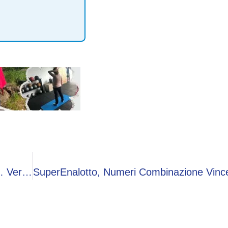
Djokovic ‘nervoso’ Agli Internazionali: Il Gesto… Verso Il Cielo