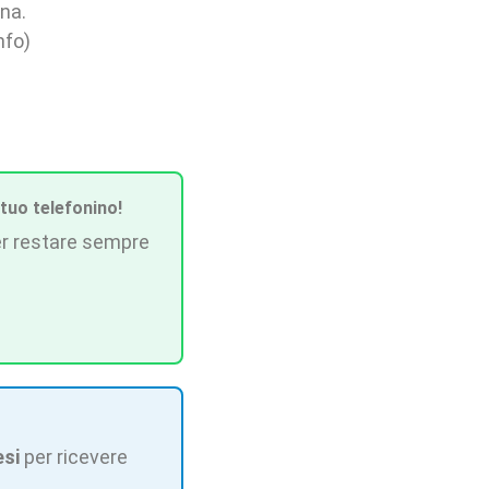
ina.
nfo)
 tuo telefonino!
r restare sempre
esi
per ricevere