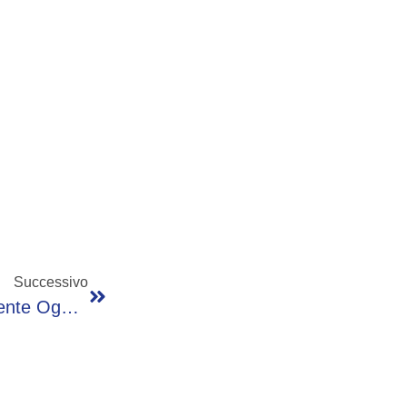
Successivo
SuperEnalotto, Numeri Combinazione Vincente Oggi 8 Maggio