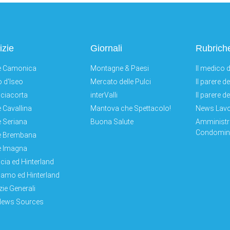
izie
Giornali
Rubrich
e Camonica
Montagne & Paesi
Il medico d
 d'Iseo
Mercato delle Pulci
Il parere d
ciacorta
interValli
Il parere d
e Cavallina
Mantova che Spettacolo!
News Lav
e Seriana
Buona Salute
Amministr
Condomini
e Brembana
e Imagna
cia ed Hinterland
amo ed Hinterland
zie Generali
News Sources