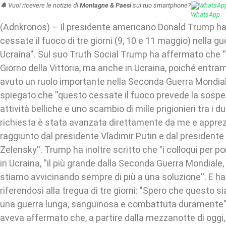
🔔 Vuoi ricevere le notizie di
Montagne & Paesi
sul tuo smartphone?
WhatsAp
(Adnkronos) – Il presidente americano Donald Trump ha
cessate il fuoco di tre giorni (9, 10 e 11 maggio) nella gu
Ucraina''. Sul suo Truth Social Trump ha affermato che ''i
Giorno della Vittoria, ma anche in Ucraina, poiché entra
avuto un ruolo importante nella Seconda Guerra Mondial
spiegato che ''questo cessate il fuoco prevede la sospen
attività belliche e uno scambio di mille prigionieri tra i 
richiesta è stata avanzata direttamente da me e appre
raggiunto dal presidente Vladimir Putin e dal president
Zelensky''. Trump ha inoltre scritto che "i colloqui per porr
in Ucraina, ''il più grande dalla Seconda Guerra Mondiale
stiamo avvicinando sempre di più a una soluzione''. E ha
riferendosi alla tregua di tre giorni: "Spero che questo sia 
una guerra lunga, sanguinosa e combattuta duramente''. 
aveva affermato che, a partire dalla mezzanotte di oggi,