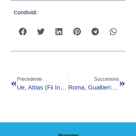
Condividi:
Precedente
Successivo
Ue, Attias (Fii Institute): “Europa Si Trova A Un Punto Di Svolta”
Roma, Gualtieri: “Non Solo Meta Per Patrimonio Artistico Ma Anche Hub Per Tecnologia E Innovazione”