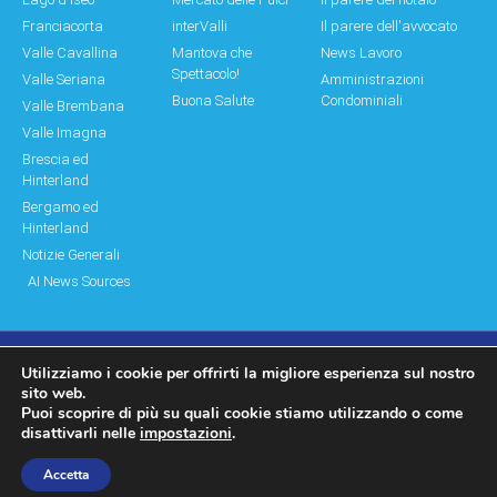
Franciacorta
interValli
Il parere dell'avvocato
Valle Cavallina
Mantova che
News Lavoro
Spettacolo!
Valle Seriana
Amministrazioni
Buona Salute
Condominiali
Valle Brembana
Valle Imagna
Brescia ed
Hinterland
Bergamo ed
Hinterland
Notizie Generali
AI News Sources
Utilizziamo i cookie per offrirti la migliore esperienza sul nostro
© Copyright 2011 – 2026 Montagne & Paesi
sito web.
Puoi scoprire di più su quali cookie stiamo utilizzando o come
Log In|Log Out
Privacy Policy
disattivarli nelle
impostazioni
.
made by moonbat
Accetta