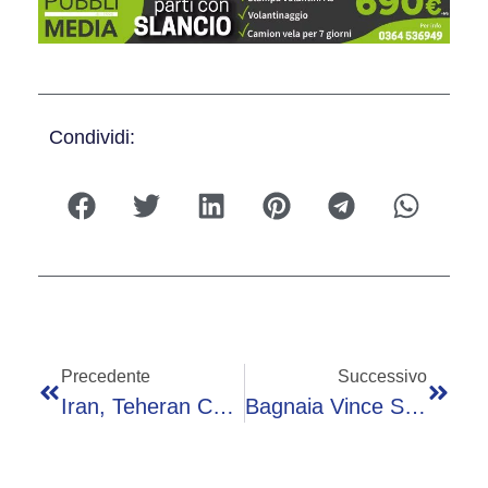
Condividi:
Precedente
Successivo
Iran, Teheran Chiude Hormuz: “Violato L’accordo Sul Libano”
Bagnaia Vince Sprint MotoGp In Repubblica Ceca, Cade Bezzecchi: Ordine Di Arrivo E Classifica Piloti Aggiornata