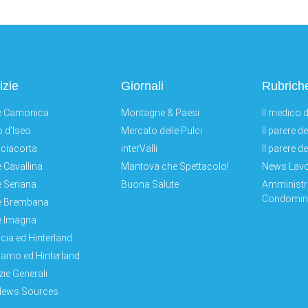
izie
Giornali
Rubrich
e Camonica
Montagne & Paesi
Il medico d
 d'Iseo
Mercato delle Pulci
Il parere d
ciacorta
interValli
Il parere d
e Cavallina
Mantova che Spettacolo!
News Lav
e Seriana
Buona Salute
Amministr
Condomini
e Brembana
e Imagna
cia ed Hinterland
amo ed Hinterland
zie Generali
News Sources