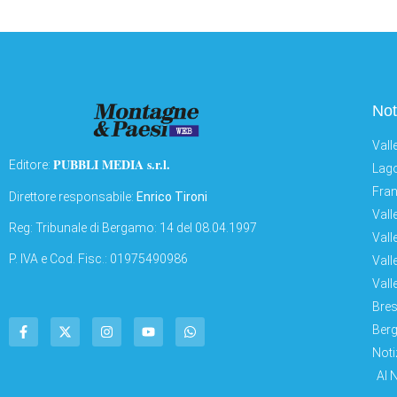
Not
Vall
PUBBLI MEDIA s.r.l.
Editore:
Lago
Fran
Direttore responsabile:
Enrico Tironi
Vall
Reg: Tribunale di Bergamo: 14 del 08.04.1997
Vall
P. IVA e Cod. Fisc.: 01975490986
Vall
Vall
Bres
Berg
Noti
AI 