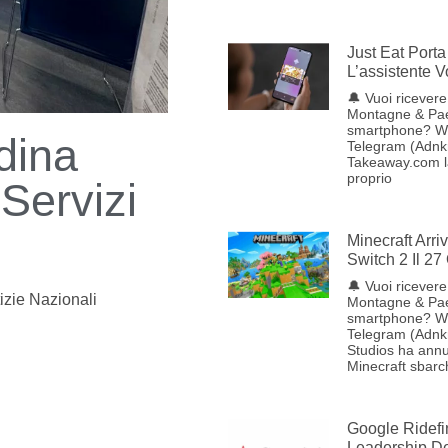
Just Eat Porta 
L’assistente 
🔔 Vuoi ricevere 
Montagne & Pae
smartphone? W
adina
Telegram (Adnkr
Takeaway.com lan
proprio
Servizi
Minecraft Arr
Switch 2 Il 27
🔔 Vuoi ricevere 
izie Nazionali
Montagne & Pae
smartphone? W
Telegram (Adnk
Studios ha annu
Minecraft sbarc
Google Ridefi
Leadership Del