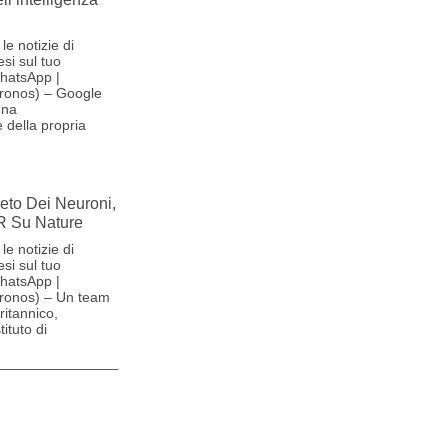
le notizie di
si sul tuo
hatsApp |
ronos) – Google
una
 della propria
reto Dei Neuroni,
R Su Nature
le notizie di
si sul tuo
hatsApp |
ronos) – Un team
britannico,
ituto di