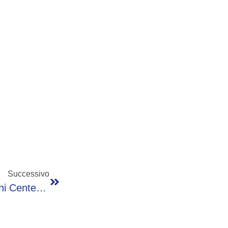
Successivo
Rider Glovo A Bergamo, Conguagli Da Pochi Centesimi Dopo Mesi Di Lavoro