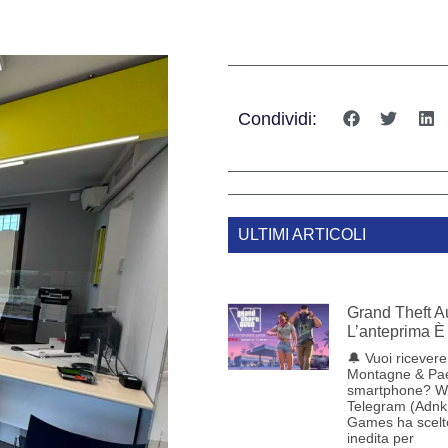
Condividi:
ULTIMI ARTICOLI
Grand Theft Au
L’anteprima È 
🔔 Vuoi ricevere 
Montagne & Pae
smartphone? W
Telegram (Adnk
Games ha scelt
inedita per