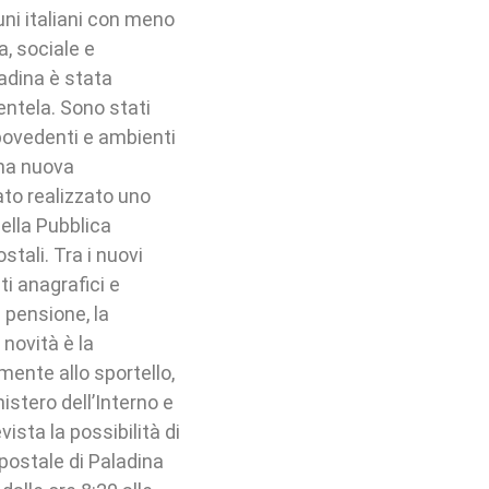
ni italiani con meno
, sociale e
aladina è stata
entela. Sono stati
 ipovedenti e ambienti
una nuova
ato realizzato uno
della Pubblica
stali. Tra i nuovi
ati anagrafici e
 pensione, la
 novità è la
amente allo sportello,
istero dell’Interno e
vista la possibilità di
 postale di Paladina