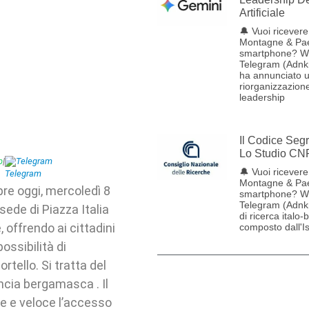
Artificiale
🔔 Vuoi ricevere 
Montagne & Pae
smartphone? W
Telegram (Adnk
ha annunciato 
riorganizzazione
leadership
Il Codice Seg
Lo Studio CN
p
|
Telegram
🔔 Vuoi ricevere 
Montagne & Pae
apre oggi, mercoledì 8
smartphone? W
Telegram (Adnk
 sede di Piazza Italia
di ricerca italo-
 offrendo ai cittadini
composto dall'Ist
ossibilità di
rtello. Si tratta del
ncia bergamasca . Il
ce e veloce l’accesso