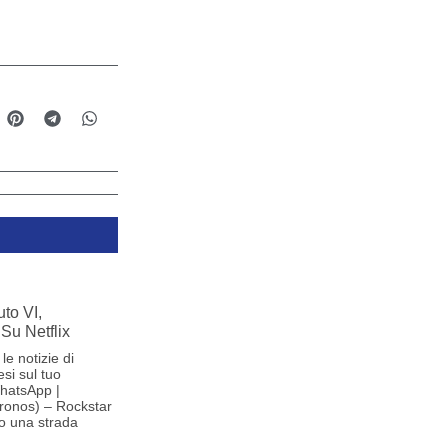
to VI,
Su Netflix
le notizie di
si sul tuo
hatsApp |
ronos) – Rockstar
o una strada