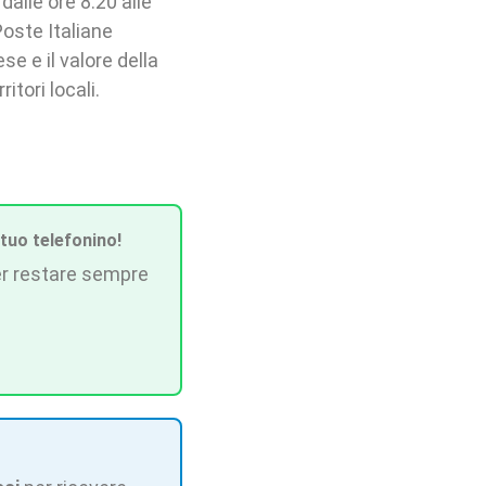
dalle ore 8:20 alle
Poste Italiane
e e il valore della
itori locali.
 tuo telefonino!
r restare sempre