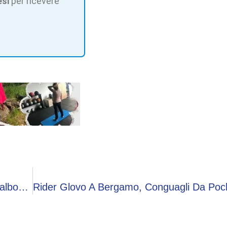
esi
per ricevere
Sabato 11 Luglio La Centrale Enel Di Dossi A Valbondione “A Porte Aperte” Con Camminate, Visite E Cascate Del Serio