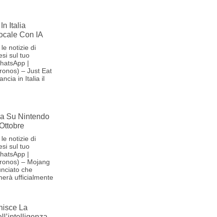
In Italia
Vocale Con IA
le notizie di
si sul tuo
hatsApp |
onos) – Just Eat
cia in Italia il
iva Su Nintendo
 Ottobre
le notizie di
si sul tuo
hatsApp |
ronos) – Mojang
nciato che
herà ufficialmente
nisce La
l’intelligenza