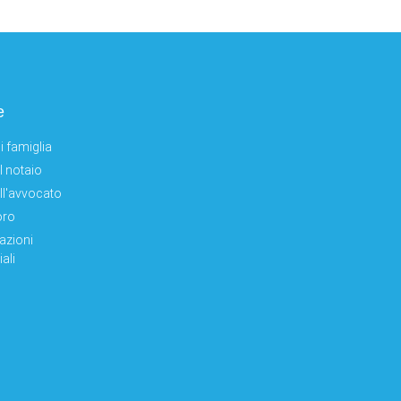
e
i famiglia
el notaio
ell'avvocato
oro
azioni
ali