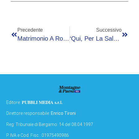
Precedente
Successivo
Matrimonio A Roma Per Will Smallbone, Centrocampista Del Millwall: L’arrivo Della Sposa
‘Qui, Per La Salute Di Ogni Donna’, Istituzioni Ed Esperti Rilanciano La Medicina Di Genere
PUBBLI MEDIA s.r.l.
Editore:
Direttore responsabile:
Enrico Tironi
Reg: Tribunale di Bergamo: 14 del 08.04.1997
P. IVA e Cod. Fisc.: 01975490986