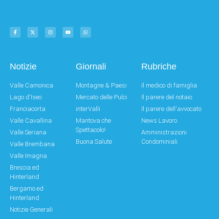
Notizie
Giornali
Rubriche
Valle Camonica
Montagne & Paesi
Il medico di famiglia
Lago d'Iseo
Mercato delle Pulci
Il parere del notaio
Franciacorta
interValli
Il parere dell'avvocato
Valle Cavallina
Mantova che
News Lavoro
Spettacolo!
Valle Seriana
Amministrazioni
Buona Salute
Condominiali
Valle Brembana
Valle Imagna
Brescia ed
Hinterland
Bergamo ed
Hinterland
Notizie Generali