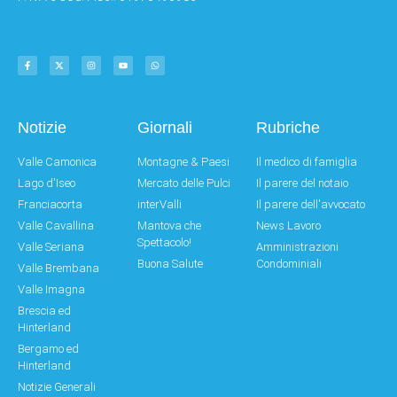
Notizie
Giornali
Rubriche
Valle Camonica
Montagne & Paesi
Il medico di famiglia
Lago d'Iseo
Mercato delle Pulci
Il parere del notaio
Franciacorta
interValli
Il parere dell'avvocato
Valle Cavallina
Mantova che
News Lavoro
Spettacolo!
Valle Seriana
Amministrazioni
Buona Salute
Condominiali
Valle Brembana
Valle Imagna
Brescia ed
Hinterland
Bergamo ed
Hinterland
Notizie Generali