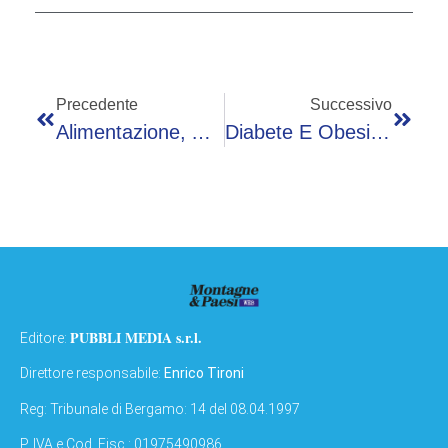
Precedente
Successivo
Alimentazione, Agostiniani (Sip): “Giovani Tra Eccessi E Diete Estreme Da Ai E Chatbot”
Diabete E Obesità, Buzzetti (Sid): “Nuovi Farmaci Efficaci Ma Cresce Uso Improprio”
PUBBLI MEDIA s.r.l.
Editore:
Direttore responsabile:
Enrico Tironi
Reg: Tribunale di Bergamo: 14 del 08.04.1997
P. IVA e Cod. Fisc.: 01975490986