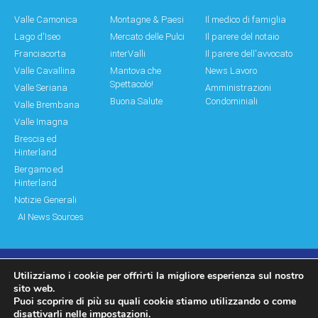
Valle Camonica
Montagne & Paesi
Il medico di famiglia
Lago d'Iseo
Mercato delle Pulci
Il parere del notaio
Franciacorta
interValli
Il parere dell'avvocato
Valle Cavallina
Mantova che
News Lavoro
Spettacolo!
Valle Seriana
Amministrazioni
Buona Salute
Condominiali
Valle Brembana
Valle Imagna
Brescia ed
Hinterland
Bergamo ed
Hinterland
Notizie Generali
AI News Sources
Utilizziamo i cookie per offrirti la migliore esperienza sul nostro
© Copyright 2011 – 2026 Montagne & Paesi
sito web.
Puoi scoprire di più su quali cookie stiamo utilizzando o come
Log In|Log Out
Privacy Policy
disattivarli nelle
impostazioni
.