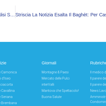
“Acqua Locale, Acqua Globale”, A Gandino Analisi Sul Campo E Dialogo Con Il Vietnam
izie
Giornali
Rubrich
e Camonica
Montagne & Paesi
Il medico d
 d'Iseo
Mercato delle Pulci
Il parere d
ciacorta
interValli
Il parere d
e Cavallina
Mantova che Spettacolo!
News Lav
e Seriana
Buona Salute
Amministr
Condomini
e Brembana