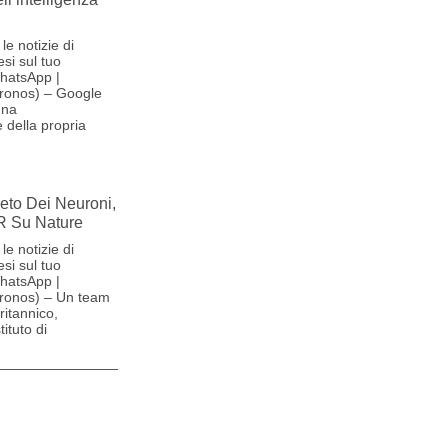
le notizie di
si sul tuo
hatsApp |
ronos) – Google
una
 della propria
reto Dei Neuroni,
R Su Nature
le notizie di
si sul tuo
hatsApp |
ronos) – Un team
britannico,
ituto di