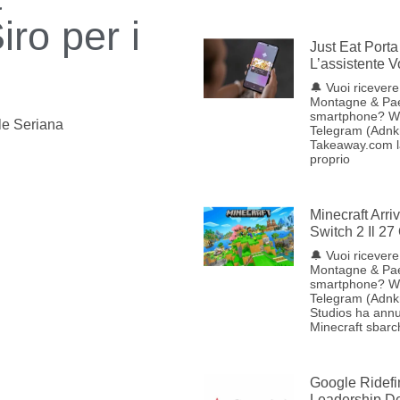
iro per i
Just Eat Porta 
L’assistente 
🔔 Vuoi ricevere 
Montagne & Pae
smartphone? W
le Seriana
Telegram (Adnkr
Takeaway.com lan
proprio
Minecraft Arr
Switch 2 Il 27
🔔 Vuoi ricevere 
Montagne & Pae
smartphone? W
Telegram (Adnk
Studios ha annu
Minecraft sbarc
Google Ridefi
Leadership Del