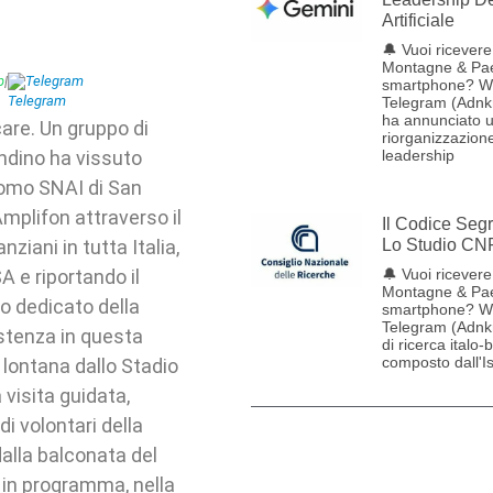
Artificiale
🔔 Vuoi ricevere 
Montagne & Pae
p
|
Telegram
smartphone? W
Telegram (Adnk
ha annunciato 
are. Un gruppo di
riorganizzazione
leadership
andino ha vissuto
dromo SNAI di San
Amplifon attraverso il
Il Codice Seg
Lo Studio CN
nziani in tutta Italia,
🔔 Vuoi ricevere 
 e riportando il
Montagne & Pae
zo dedicato della
smartphone? W
Telegram (Adnk
istenza in questa
di ricerca italo-
composto dall'Ist
 lontana dallo Stadio
visita guidata,
 volontari della
alla balconata del
 in programma, nella