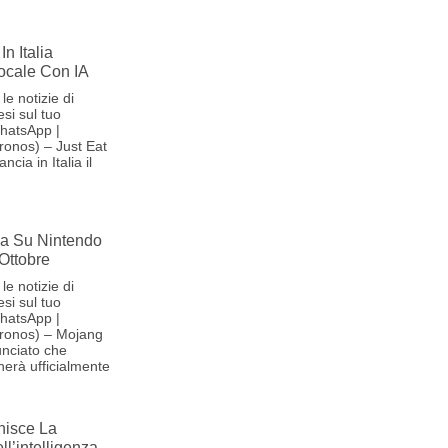
In Italia
Vocale Con IA
le notizie di
si sul tuo
hatsApp |
onos) – Just Eat
cia in Italia il
iva Su Nintendo
 Ottobre
le notizie di
si sul tuo
hatsApp |
ronos) – Mojang
nciato che
herà ufficialmente
nisce La
l’intelligenza