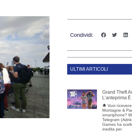
Condividi:
ULTIMI ARTICOLI
Grand Theft Au
L’anteprima È 
🔔 Vuoi ricevere 
Montagne & Pae
smartphone? W
Telegram (Adnk
Games ha scelt
a
inedita per