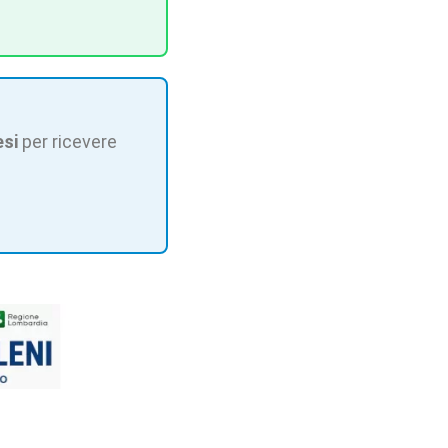
esi
per ricevere