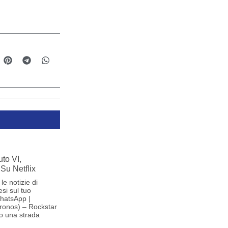
to VI,
Su Netflix
le notizie di
si sul tuo
hatsApp |
ronos) – Rockstar
o una strada