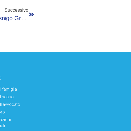
Successivo
Striscia La Notizia Esalta Il Baghèt: Per Casnigo Grande Vetrina Su Canale 5
e
i famiglia
el notaio
ell'avvocato
oro
azioni
ali