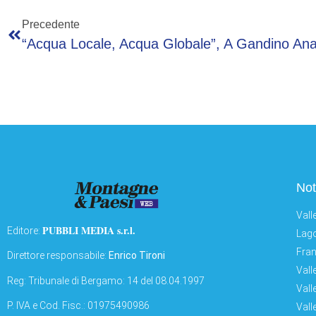
Precedente
Not
Vall
PUBBLI MEDIA s.r.l.
Editore:
Lago
Fran
Direttore responsabile:
Enrico Tironi
Vall
Reg: Tribunale di Bergamo: 14 del 08.04.1997
Vall
P. IVA e Cod. Fisc.: 01975490986
Vall