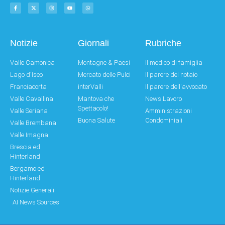
Notizie
Giornali
Rubriche
Valle Camonica
Montagne & Paesi
Il medico di famiglia
Lago d'Iseo
Mercato delle Pulci
Il parere del notaio
Franciacorta
interValli
Il parere dell'avvocato
Valle Cavallina
Mantova che
News Lavoro
Spettacolo!
Valle Seriana
Amministrazioni
Buona Salute
Condominiali
Valle Brembana
Valle Imagna
Brescia ed
Hinterland
Bergamo ed
Hinterland
Notizie Generali
AI News Sources