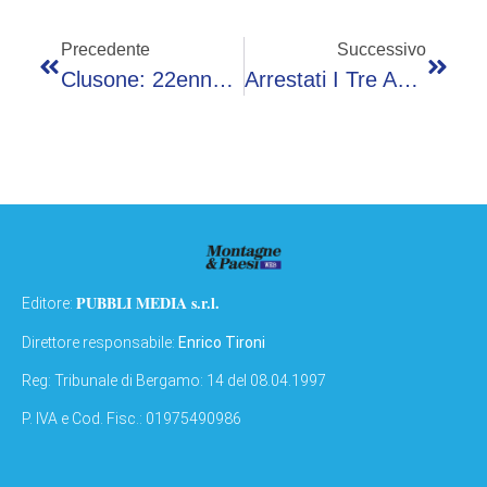
Precedente
Successivo
Clusone: 22enne Cade Da Cavallo, Interviene L’elisoccorso
Arrestati I Tre Assassini Di Daniele Ferrari, Ucciso Quest’estate In Namibia
PUBBLI MEDIA s.r.l.
Editore:
Direttore responsabile:
Enrico Tironi
Reg: Tribunale di Bergamo: 14 del 08.04.1997
P. IVA e Cod. Fisc.: 01975490986