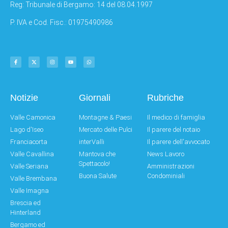
Reg: Tribunale di Bergamo: 14 del 08.04.1997
P. IVA e Cod. Fisc.: 01975490986
Notizie
Giornali
Rubriche
Valle Camonica
Montagne & Paesi
Il medico di famiglia
Lago d'Iseo
Mercato delle Pulci
Il parere del notaio
Franciacorta
interValli
Il parere dell'avvocato
Valle Cavallina
Mantova che
News Lavoro
Spettacolo!
Valle Seriana
Amministrazioni
Buona Salute
Condominiali
Valle Brembana
Valle Imagna
Brescia ed
Hinterland
Bergamo ed