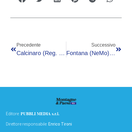
Precedente
Successivo
Calcinaro (Reg. Marche): “Al Centro NeMo Professionalità Ed Empatia Fanno La Differenza”
Fontana (NeMo): “Multidisciplinarietà Chiave Contro Malattie Neuromuscolari”
PUBBLI MEDIA s.r.l.
Editore:
Direttore responsabile:
Enrico Tironi