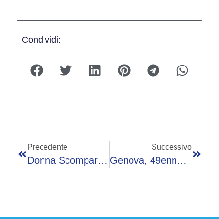
Condividi:
Precedente
Successivo
Donna Scomparsa A Farneta Nel 2012, Riaperto Il Caso: Indagato L’ex Marito (e Frate)
Genova, 49enne Incaprettato E Ucciso Nei Giardini Del Museo