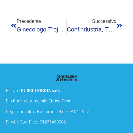
Precedente
Successivo
Ginecologo Trojano: “Menopausa E Patologie Femminili, Decisivo Lavoro Tra Specialisti”
Confindustria, Tutti Alla Corte Di Orsini: ECCO LA MAPPA COMPLETA DEL POTERE POLTRONA PER POLTRONA
PUBBLI MEDIA s.r.l.
Editore:
Direttore responsabile:
Enrico Tironi
Reg: Tribunale di Bergamo: 14 del 08.04.1997
P. IVA e Cod. Fisc.: 01975490986