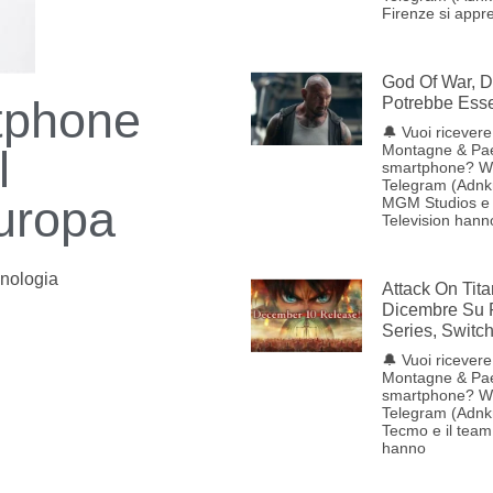
Firenze si appre
God Of War, D
tphone
Potrebbe Esse
🔔 Vuoi ricevere 
Montagne & Pae
l
smartphone? W
Telegram (Adnk
uropa
MGM Studios e 
Television hann
nologia
Attack On Tita
Dicembre Su 
Series, Switc
🔔 Vuoi ricevere 
Montagne & Pae
smartphone? W
Telegram (Adnk
Tecmo e il tea
hanno