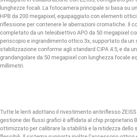
lunghezze focali. La fotocamera principale si basa su
HPB da 200 megapixel, equipaggiato con elementi ottic
riflessione per contenere le aberrazioni cromatiche. Il 
completato da un teleobiettivo APO da 50 megapixel con
periscopio e ingrandimento ottico 3x, supportato da un 
stabilizzazione conforme agli standard CIPA 4.5, e da un
grandangolare da 50 megapixel con lunghezza focale eq
millimetri.
Tutte le lenti adottano il rivestimento antiriflesso ZEISS
gestione dei flussi grafici è affidata al chip proprietari
ottimizzato per calibrare la stabilità e la nitidezza dello 
flessibili. Il sistema supporta inoltre l'accessorio ottic