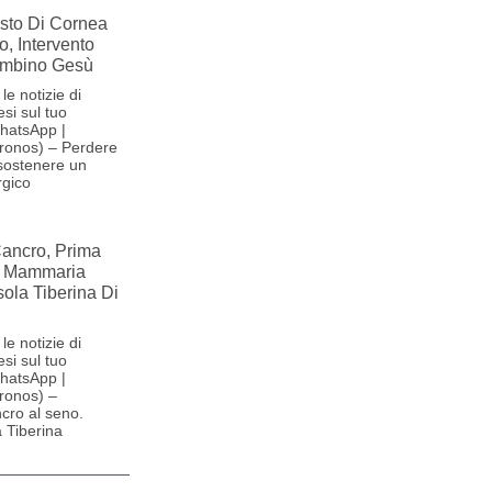
esto Di Cornea
o, Intervento
ambino Gesù
le notizie di
si sul tuo
hatsApp |
ronos) – Perdere
 sostenere un
rgico
Cancro, Prima
e Mammaria
sola Tiberina Di
le notizie di
si sul tuo
hatsApp |
ronos) –
ncro al seno.
a Tiberina