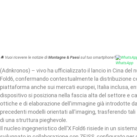
🔔 Vuoi ricevere le notizie di
Montagne & Paesi
sul tuo smartphone?
WhatsAp
(Adnkronos) – vivo ha ufficializzato il lancio in Cina del
Fold6, confermando contestualmente la distribuzione c
piattaforma anche sui mercati europei, Italia inclusa, entr
dispositivo si posiziona nella fascia alta del settore e ca
ottiche e di elaborazione dell'immagine già introdotte d
precedenti modelli orientati all'imaging, trasferendo tali 
di una struttura pieghevole.
Il nucleo ingegneristico dell'X Fold6 risiede in un sistem
sviluppato in collaborazione con ZEISS, configurato per 