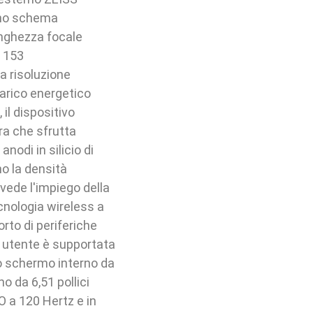
uno schema
unghezza focale
i 153
a risoluzione
carico energetico
il dispositivo
ra che sfrutta
nodi in silicio di
o la densità
vede l'impiego della
cnologia wireless a
orto di periferiche
a utente è supportata
no schermo interno da
 da 6,51 pollici
O a 120 Hertz e in