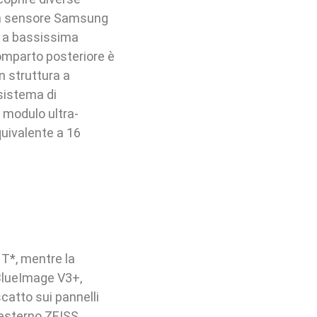
 un sensore Samsung
i a bassissima
comparto posteriore è
 struttura a
sistema di
 modulo ultra-
uivalente a 16
 T*, mentre la
o BlueImage V3+,
scatto sui pannelli
o esterno ZEISS