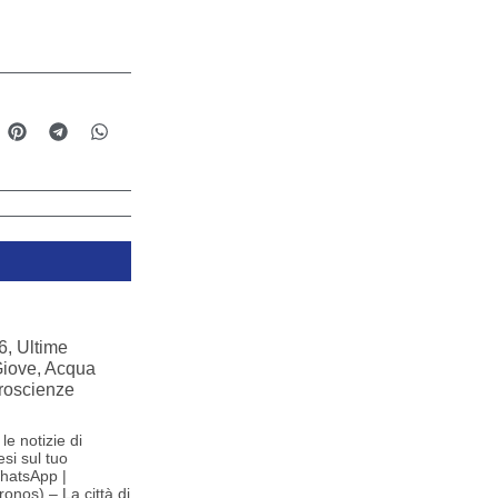
, Ultime
Giove, Acqua
roscienze
le notizie di
si sul tuo
hatsApp |
onos) – La città di