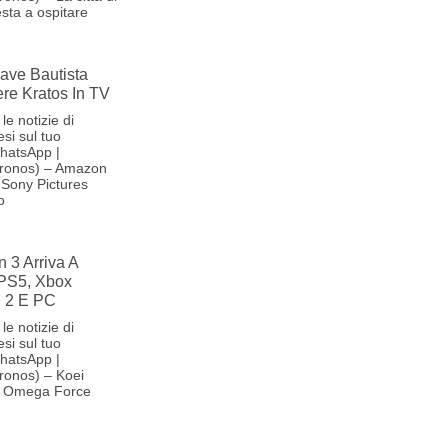
sta a ospitare
ave Bautista
re Kratos In TV
le notizie di
si sul tuo
hatsApp |
ronos) – Amazon
Sony Pictures
o
n 3 Arriva A
PS5, Xbox
h 2 E PC
le notizie di
si sul tuo
hatsApp |
ronos) – Koei
m Omega Force