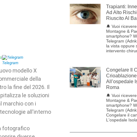
Trapianti: Inn
Ad Alto Rischi
Riuscito Al B
🔔 Vuoi ricevere 
Montagne & Pae
smartphone? W
Telegram (Adnk
la vista oppure
intervento chiru
p
|
Telegram
 nuovo modello X
Congelare Il 
Crioablazion
ommerciale della
All’ospedale I
o la fine del 2026. Il
Roma
pitalizza le soluzioni
🔔 Vuoi ricevere 
Montagne & Pae
al marchio con i
smartphone? W
Telegram (Adnk
tecnologie all'interno
Congelare il ca
L'ospedale Isol
a fotografico
coprire diverse