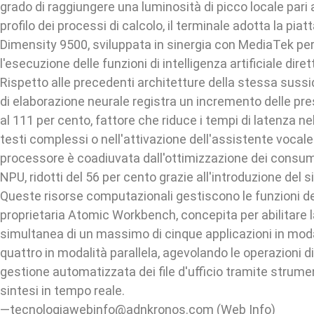
grado di raggiungere una luminosità di picco locale pari a
profilo dei processi di calcolo, il terminale adotta la pi
Dimensity 9500, sviluppata in sinergia con MediaTek per
l'esecuzione delle funzioni di intelligenza artificiale dire
Rispetto alle precedenti architetture della stessa sussid
di elaborazione neurale registra un incremento delle pres
al 111 per cento, fattore che riduce i tempi di latenza ne
testi complessi o nell'attivazione dell'assistente vocale
processore è coadiuvata dall'ottimizzazione dei consumi
NPU, ridotti del 56 per cento grazie all'introduzione del 
Queste risorse computazionali gestiscono le funzioni del
proprietaria Atomic Workbench, concepita per abilitare l
simultanea di un massimo di cinque applicazioni in moda
quattro in modalità parallela, agevolando le operazioni di
gestione automatizzata dei file d'ufficio tramite strumen
sintesi in tempo reale.
—tecnologiawebinfo@adnkronos.com (Web Info)