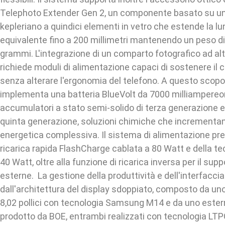
Telephoto Extender Gen 2, un componente basato su 
kepleriano a quindici elementi in vetro che estende la l
equivalente fino a 200 millimetri mantenendo un peso d
grammi. L'integrazione di un comparto fotografico ad alt
richiede moduli di alimentazione capaci di sostenere il 
senza alterare l'ergonomia del telefono. A questo scopo, 
implementa una batteria BlueVolt da 7000 milliampereo
accumulatori a stato semi-solido di terza generazione e a
quinta generazione, soluzioni chimiche che incrementan
energetica complessiva. Il sistema di alimentazione pre
ricarica rapida FlashCharge cablata a 80 Watt e della te
40 Watt, oltre alla funzione di ricarica inversa per il supp
esterne. La gestione della produttività e dell'interfacci
dall'architettura del display sdoppiato, composto da u
8,02 pollici con tecnologia Samsung M14 e da uno esterno
prodotto da BOE, entrambi realizzati con tecnologia LTP