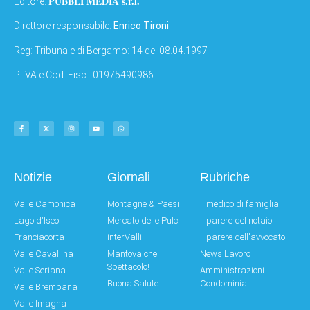
PUBBLI MEDIA s.r.l.
Editore:
Direttore responsabile:
Enrico Tironi
Reg: Tribunale di Bergamo: 14 del 08.04.1997
P. IVA e Cod. Fisc.: 01975490986
Notizie
Giornali
Rubriche
Valle Camonica
Montagne & Paesi
Il medico di famiglia
Lago d'Iseo
Mercato delle Pulci
Il parere del notaio
Franciacorta
interValli
Il parere dell'avvocato
Valle Cavallina
Mantova che
News Lavoro
Spettacolo!
Valle Seriana
Amministrazioni
Buona Salute
Condominiali
Valle Brembana
Valle Imagna