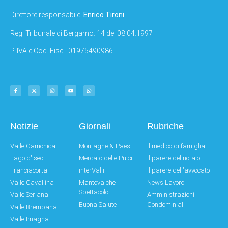
Direttore responsabile:
Enrico Tironi
Reg: Tribunale di Bergamo: 14 del 08.04.1997
P. IVA e Cod. Fisc.: 01975490986
Notizie
Giornali
Rubriche
Valle Camonica
Montagne & Paesi
Il medico di famiglia
Lago d'Iseo
Mercato delle Pulci
Il parere del notaio
Franciacorta
interValli
Il parere dell'avvocato
Valle Cavallina
Mantova che
News Lavoro
Spettacolo!
Valle Seriana
Amministrazioni
Buona Salute
Condominiali
Valle Brembana
Valle Imagna