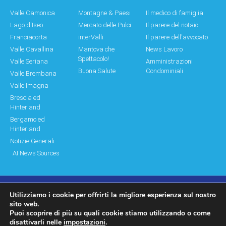
Valle Camonica
Montagne & Paesi
Il medico di famiglia
Lago d'Iseo
Mercato delle Pulci
Il parere del notaio
Franciacorta
interValli
Il parere dell'avvocato
Valle Cavallina
Mantova che
News Lavoro
Spettacolo!
Valle Seriana
Amministrazioni
Buona Salute
Condominiali
Valle Brembana
Valle Imagna
Brescia ed
Hinterland
Bergamo ed
Hinterland
Notizie Generali
AI News Sources
Utilizziamo i cookie per offrirti la migliore esperienza sul nostro
© Copyright 2011 – 2026 Montagne & Paesi
sito web.
Puoi scoprire di più su quali cookie stiamo utilizzando o come
Log In|Log Out
Privacy Policy
disattivarli nelle
impostazioni
.