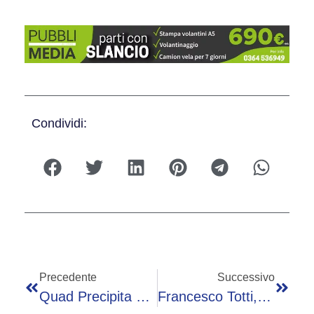
Condividi:
Precedente
Successivo
Quad Precipita Sul Monte Saccarello, 3 Morti Nei Pressi Del Rifugio ‘La Terza’
Francesco Totti, La Casa Invasa Da Vespe Germaniche: Il Racconto Del ‘salvataggio’