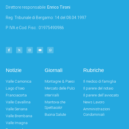
Direttore responsabile:
Enrico Tironi
Reg: Tribunale di Bergamo: 14 del 08.04.1997
P. IVA e Cod. Fisc.: 01975490986
Notizie
Giornali
Rubriche
Valle Camonica
Montagne & Paesi
Il medico di famiglia
Lago d'Iseo
Mercato delle Pulci
Il parere del notaio
Franciacorta
interValli
Il parere dell'avvocato
Valle Cavallina
Mantova che
News Lavoro
Spettacolo!
Valle Seriana
Amministrazioni
Buona Salute
Condominiali
Valle Brembana
Valle Imagna