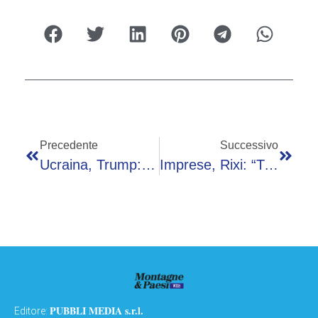
Precedente
Successivo
Ucraina, Trump: “Daremo A Kiev Licenza Per Produrre Missili Patriot”. Nuovi Attacchi Della Russia
Imprese, Rixi: “Tra Paesi In Cui Investire C’è La Turchia”
PUBBLI MEDIA s.r.l.
Editore: