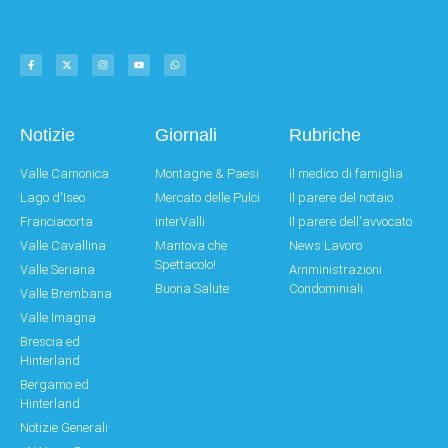
Notizie
Giornali
Rubriche
Valle Camonica
Montagne & Paesi
Il medico di famiglia
Lago d'Iseo
Mercato delle Pulci
Il parere del notaio
Franciacorta
interValli
Il parere dell'avvocato
Valle Cavallina
Mantova che
News Lavoro
Spettacolo!
Valle Seriana
Amministrazioni
Buona Salute
Condominiali
Valle Brembana
Valle Imagna
Brescia ed
Hinterland
Bergamo ed
Hinterland
Notizie Generali