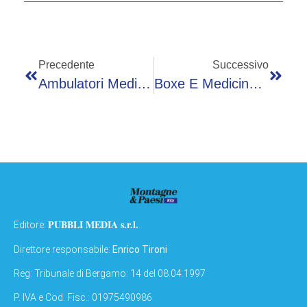
Precedente
Successivo
Ambulatori Medici Territoriali: Assistenza Garantita In Valle Brembana E Valle Imagna
Boxe E Medicina, A San Pellegrino I Massimi Esperti Studiano La “nobile Arte”
PUBBLI MEDIA s.r.l.
Editore:
Direttore responsabile:
Enrico Tironi
Reg: Tribunale di Bergamo: 14 del 08.04.1997
P. IVA e Cod. Fisc.: 01975490986